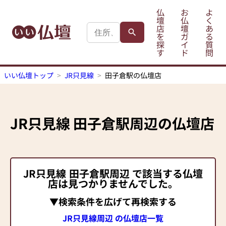
仏
お
よ
壇
仏
く
店
壇
あ
を
ガ
る
探
イ
質
す
ド
問
いい仏壇トップ
JR只見線
田子倉駅の仏壇店
JR只見線
田子倉駅
周辺の仏壇店
JR只見線
田子倉駅
周辺 で該当する仏壇
店は見つかりませんでした。
▼検索条件を広げて再検索する
JR只見線周辺 の仏壇店一覧