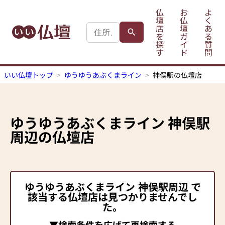
仏
お
よ
壇
仏
く
店
壇
あ
を
ガ
る
探
イ
質
す
ド
問
いい仏壇トップ
ゆうゆうあぶくまライン
神俣駅の仏壇店
ゆうゆうあぶくまライン
神俣駅
周辺の仏壇店
ゆうゆうあぶくまライン
神俣駅
周辺 で
該当する仏壇店は見つかりませんでし
た。
▼検索条件を広げて再検索する