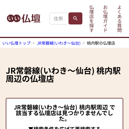
仏
お
よ
壇
仏
く
店
壇
あ
を
ガ
る
探
イ
質
す
ド
問
いい仏壇トップ
JR常磐線(いわき～仙台)
桃内駅の仏壇店
JR常磐線(いわき～仙台)
桃内駅
周辺の仏壇店
JR常磐線(いわき～仙台)
桃内駅
周辺 で
該当する仏壇店は見つかりませんでし
た。
▼検索条件を広げて再検索する