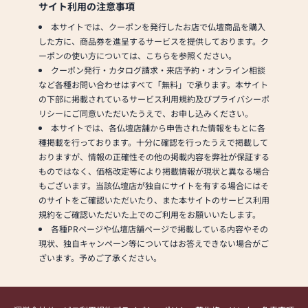
サイト利用の注意事項
本サイトでは、クーポンを発行したお店で仏壇商品を購入
した方に、商品券を進呈するサービスを提供しております。ク
ーポンの使い方については、こちらを参照ください。
クーポン発行・カタログ請求・来店予約・オンライン相談
など各種お問い合わせはすべて「無料」で承ります。本サイト
の下部に掲載されているサービス利用規約及びプライバシーポ
リシーにご同意いただいたうえで、お申し込みください。
本サイトでは、各仏壇店舗から申告された情報をもとに各
種掲載を行っております。十分に確認を行ったうえで掲載して
おりますが、情報の正確性その他の掲載内容を弊社が保証する
ものではなく、価格改定等により掲載情報が現状と異なる場合
もございます。当該仏壇店が独自にサイトを有する場合にはそ
のサイトをご確認いただいたり、また本サイトのサービス利用
規約をご確認いただいた上でのご利用をお願いいたします。
各種PRページや仏壇店舗ページで掲載している内容やその
現状、独自キャンペーン等についてはお答えできない場合がご
ざいます。予めご了承ください。