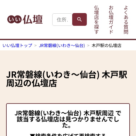
仏
お
よ
壇
仏
く
店
壇
あ
を
ガ
る
探
イ
質
す
ド
問
いい仏壇トップ
JR常磐線(いわき～仙台)
木戸駅の仏壇店
JR常磐線(いわき～仙台)
木戸駅
周辺の仏壇店
JR常磐線(いわき～仙台)
木戸駅
周辺 で
該当する仏壇店は見つかりませんでし
た。
▼検索条件を広げて再検索する