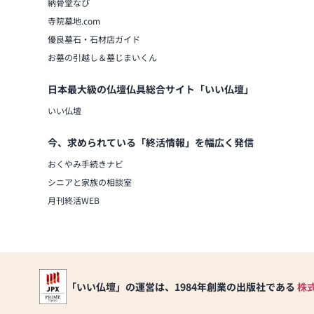
納骨堂なび
寺院墓地.com
優良墓石・石材店ガイド
お墓の引越し＆墓じまいくん
日本最大級の仏壇仏具総合サイト「いい仏壇」
いい仏壇
今、求められている「終活情報」を幅広く発信
おくやみ手続きナビ
シニアと家族の相談室
月刊終活WEB
「いい仏壇」の運営は、1984年創業の出版社である
株