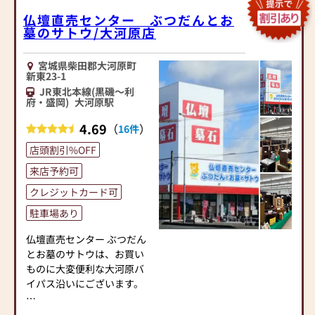
仏壇直売センター ぶつだんとお
墓のサトウ/大河原店
宮城県柴田郡大河原町
新東23-1
JR東北本線(黒磯～利
府・盛岡)
大河原駅
4.69
（
）
16件
店頭割引%OFF
来店予約可
クレジットカード可
駐車場あり
仏壇直売センター ぶつだん
とお墓のサトウは、お買い
ものに大変便利な大河原バ
イパス沿いにございます。
┌─┐