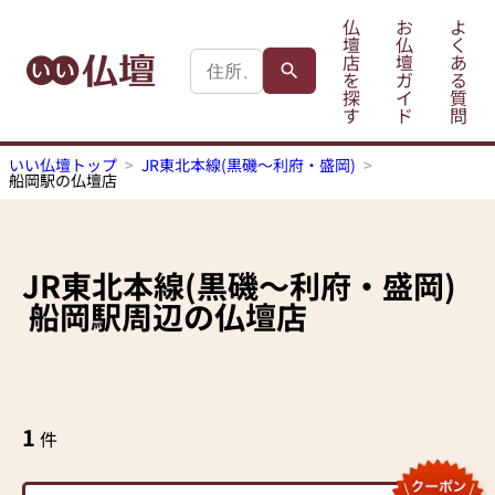
仏
お
よ
壇
仏
く
店
壇
あ
を
ガ
る
探
イ
質
す
ド
問
いい仏壇トップ
JR東北本線(黒磯～利府・盛岡)
船岡駅の仏壇店
JR東北本線(黒磯～利府・盛岡)
船岡駅
周辺の仏壇店
1
件