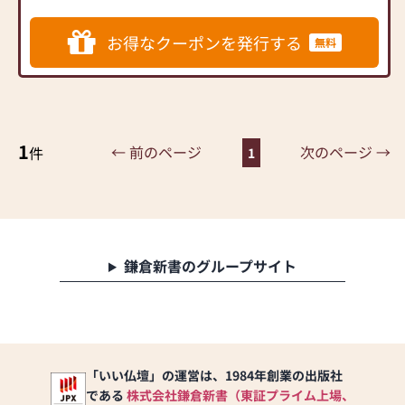
│＊│ 仏壇展示数【１０
０基 】超！
お得なクーポンを発行する
無料
└─┼────────────────────────
伝統的なものからモダンな
ものまで、種類豊富な仏壇を
展示しており、“地域最安
値”でご提供しております。
1
絵画のように壁に掛けられ
← 前のページ
次のページ →
件
1
る仏壇「壁壇」など、話題の
商品も展示中です！
全国のメーカーのお仏壇を
扱っているため、店頭にな
い商品もお取り寄せいたし
ます。ご希望の商品がありま
鎌倉新書のグループサイト
したらご相談ください。
┌─┐
│＊│ 位牌・仏具も同時
に揃えられるのが嬉しい
「いい仏壇」の運営は、1984年創業の出版社
└─┼────────────────────────
である
株式会社鎌倉新書（東証プライム上場、
お位牌、仏像、仏具はどの