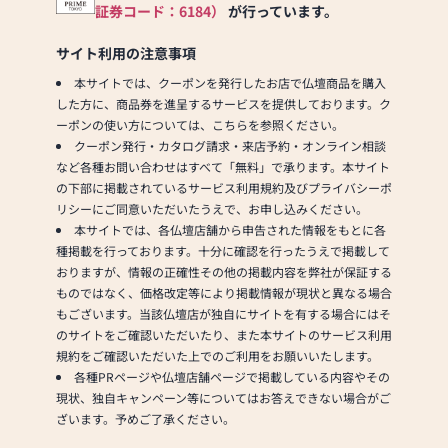
宗派にも対応できる豊富な
証券コード：6184）
が行っています。
品揃え◎
お位牌はご注文から【約２
サイト利用の注意事項
～３週間】でお渡し可能で
本サイトでは、クーポンを発行したお店で仏壇商品を購入
す。
した方に、商品券を進呈するサービスを提供しております。ク
仏具はサイズ、色合い、デ
ーポンの使い方については、こちらを参照ください。
ザインなどお好きなものを
クーポン発行・カタログ請求・来店予約・オンライン相談
お選びいただけます。
など各種お問い合わせはすべて「無料」で承ります。本サイト
※ペット供養の商品もござ
の下部に掲載されているサービス利用規約及びプライバシーポ
います。
リシーにご同意いただいたうえで、お申し込みください。
本サイトでは、各仏壇店舗から申告された情報をもとに各
┌─┐
種掲載を行っております。十分に確認を行ったうえで掲載して
│＊│ 仏壇の買い替えサ
おりますが、情報の正確性その他の掲載内容を弊社が保証する
ポート
ものではなく、価格改定等により掲載情報が現状と異なる場合
└─┼────────────────────────
もございます。当該仏壇店が独自にサイトを有する場合にはそ
仏壇の買い替えをご検討中
のサイトをご確認いただいたり、また本サイトのサービス利用
のお客様には、
規約をご確認いただいた上でのご利用をお願いいたします。
状況に応じた買い替え時の
各種PRページや仏壇店舗ページで掲載している内容やその
注意事項等をご案内いたし
現状、独自キャンペーン等についてはお答えできない場合がご
ます。
ざいます。予めご了承ください。
買い替えに伴う、仏壇の引