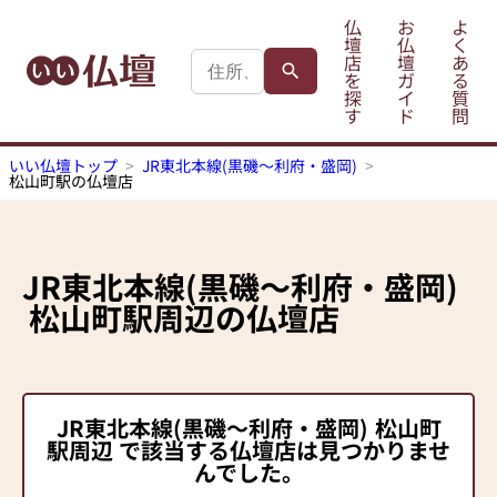
仏
お
よ
壇
仏
く
店
壇
あ
を
ガ
る
探
イ
質
す
ド
問
いい仏壇トップ
JR東北本線(黒磯～利府・盛岡)
松山町駅の仏壇店
JR東北本線(黒磯～利府・盛岡)
松山町駅
周辺の仏壇店
JR東北本線(黒磯～利府・盛岡)
松山町
駅
周辺 で該当する仏壇店は見つかりませ
んでした。