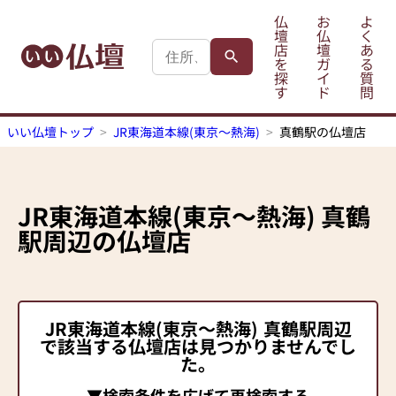
仏
お
よ
壇
仏
く
店
壇
あ
を
ガ
る
探
イ
質
す
ド
問
いい仏壇トップ
JR東海道本線(東京～熱海)
真鶴駅の仏壇店
JR東海道本線(東京～熱海)
真鶴
駅
周辺の仏壇店
JR東海道本線(東京～熱海)
真鶴駅
周辺
で該当する仏壇店は見つかりませんでし
た。
▼検索条件を広げて再検索する