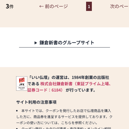
スメです。
では、さまざまな供養（対話の
3
← 前のページ
次のペー
件
1
粉雪13号ナチュラル調（お持ち
場づくり）の形をご提案してお
帰り商品）￥25,800から特別価
ります。ご自身、ご家族にあっ
格のお仏壇を多数取り揃えてお
た供養の形について、迷うこと
ります。
や、お困りのことなどございま
したら、ぜひ、お気軽にご相談
また、チラシ商品の他に町田駅
ください。店内にはお仏壇・お
鎌倉新書のグループサイト
前店限定30％～60％引きのお買
仏具・お位牌・お線香・お念珠
い得仏壇もご準備してございま
等、豊富にご用意しておりま
す。
す。1,000種類以上の組み合わせ
の中からお客様に合ったお仏
お位牌、進物線香、線香、ロー
壇・お仏具をご提案いたしま
ソク、等の小物、手元供養品も
す。
「いい仏壇」の運営は、1984年創業の出版社
数多く展示しております!!
である
株式会社鎌倉新書（東証プライム上場、
⭐⭐⭐当店にてお仏壇をご購入の
≪「カリモク家具」との協同開
証券コード：6184）
が行っています。
お客様に限り、古いお仏壇のお
発≫
引取りを無料でいたします⭐⭐⭐
お仏壇のはせがわは、日本を代
サイト利用の注意事項
※本広告期間中にお仏壇ご購入
表する家具メーカー「カリモク
のお客様。但しお仏壇のお引取
本サイトでは、クーポンを発行したお店で仏壇商品を購入
家具」との協同開発で、現代の
り地域、お仏壇サイズによって
した方に、商品券を進呈するサービスを提供しております。ク
住宅にあったモダンなお仏壇を
はご相談させていただく場合が
ーポンの使い方については、こちらを参照ください。
作っています。他にも国内の家
ございます。
クーポン発行・カタログ請求・来店予約・オンライン相談