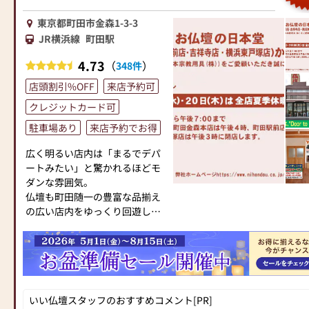
東京都町田市金森1-3-3
JR横浜線
町田駅
4.73
（
）
348件
店頭割引%OFF
来店予約可
クレジットカード可
駐車場あり
来店予約でお得
広く明るい店内は「まるでデパ
ートみたい」と驚かれるほどモ
ダンな雰囲気。
仏壇も町田随一の豊富な品揃え
の広い店内をゆっくり回遊して
お選びいただけます。
ベテランスタッフが心を込めて
接客させて頂きます。
お客様の疑問な点ご不安に思っ
ている事、何でもお聞き下さい
ませ。
いい仏壇スタッフのおすすめコメント[PR]