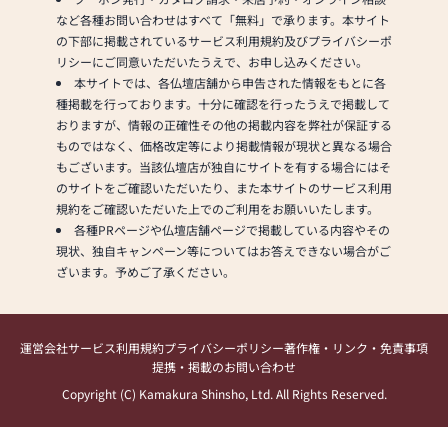
具専門メーカーと作り上げたお
是非一度、ご覧になって下さ
など各種お問い合わせはすべて「無料」で承ります。本サイト
仏壇コレクションがあり、祈る
い!!
の下部に掲載されているサービス利用規約及びプライバシーポ
人と偲ぶ人をつなぐ新しいカタ
スッタフ一同、皆様のご来店を
リシーにご同意いただいたうえで、お申し込みください。
チを提案します。
心よりお待ちいたしております
本サイトでは、各仏壇店舗から申告された情報をもとに各
＝＝＝＝＝＝＝＝＝＝＝＝＝＝
種掲載を行っております。十分に確認を行ったうえで掲載して
≪はせがわ店舗サービスのご案
＝＝＝＝＝＝＝＝＝＝＝＝＝＝
おりますが、情報の正確性その他の掲載内容を弊社が保証する
内≫
＝＝＝＝＝＝＝＝＝＝＝＝
ものではなく、価格改定等により掲載情報が現状と異なる場合
●仏壇・仏具・お墓・相続・遺
もございます。当該仏壇店が独自にサイトを有する場合にはそ
品整理のご相談
■日本堂なら国産仏壇も大特
のサイトをご確認いただいたり、また本サイトのサービス利用
●ご来店予約(ページ内の「来店
価！オリジナル商品も多数展示
規約をご確認いただいた上でのご利用をお願いいたします。
予約ボタン」からお申込くださ
中！
各種PRページや仏壇店舗ページで掲載している内容やその
い)
■東京都指定伝統工芸品「東京
現状、独自キャンペーン等についてはお答えできない場合がご
●お電話(ご相談や商品のご注文
仏壇」も他社には無い展示数！
ざいます。予めご了承ください。
を承ります。お電話時に「いい
■当店は「モダン仏壇」「現代
仏壇を見た」とお伝えください)
仏壇」「伝統工芸仏壇」「唐木
●訪問(はせがわの専門スタッフ
仏壇」を見て選べるお店です！
がご相談や商品ご購入のお手続
運営会社
サービス利用規約
プライバシーポリシー
著作権・リンク・免責事項
■ご不明な点は仏事の専門家
きを致します)
提携・掲載のお問い合わせ
「仏事コーディネーター」まで
Copyright (C) Kamakura Shinsho, Ltd. All Rights Reserved.
お気軽に
≪お仏壇のはせがわよりお客様
お問い合わせください。
へ≫
「仏壇や仏具をお探しでした