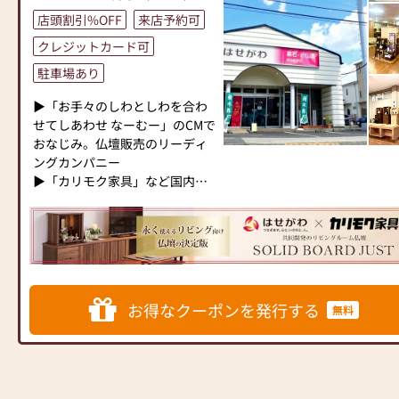
「偲ぶ心をかたちにするお手伝
店頭割引%OFF
来店予約可
い」いたします。
クレジットカード可
====⭐===⭐====⭐====⭐====⭐====⭐===⭐====⭐====⭐====⭐
＝
駐車場あり
⭐====⭐====⭐===⭐====⭐====⭐====⭐
▶「お手々のしわとしわを合わ
⭐⭐⭐お仏壇の日本堂町田駅前店
せてしあわせ なーむー」のCMで
⭐⭐⭐
おなじみ。仏壇販売のリーディ
小田急町田駅から徒歩3分
ングカンパニー
～小田急線町田駅から一番近い
▶「カリモク家具」など国内家
仏壇仏具の専門店～
具専門メーカーと、モダンなイ
住所：町田市森野1-11-15
ンテリアにマッチするお仏壇を
フリーダイヤル：0120-59-6888
展開
提携駐車場：『タイムズ町田駅
前第２駐車場』様
◆◆ お陰様で創業94年 ◆◆
国内130店舗以上のスケールメ
お得なクーポンを発行する
無料
⭐⭐⭐6月26日(金)より8月17日
リットと東証上場の信頼。創業
(月)まで【お盆大特価セール】
以来、親切・丁寧な説明と対応
開催中‼⭐⭐⭐
を心がけ、年間約25,000基のお
お提灯、お盆用品多数展示して
仏壇、約3,000基のお墓を納めて
おります。早目のご準備がオス
います。「お仏壇のはせがわ」