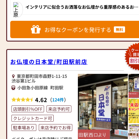
『偲ぶ心をかたちにするお手伝
インテリアに似合うお洒落なお仏壇から重厚感のあるお仏
い』を私達のモットーです。
壇まで、展示は100台以上！お位牌や仏具、小物の品揃え
お客様お気持ちに寄り添いなが
も豊富で、相模原市に隣接しているため神奈川県からも多
くのお客様が来店されています。
らよりお客様に納得して頂ける
ご説明を致します。
お得なクーポンを発行する
無料
是非一度、皆様で日本堂町田金
森店にご来店下さいませ!!
＝＝＝＝＝＝＝＝＝＝＝＝＝＝
＝＝＝＝＝＝＝＝＝＝＝＝＝＝
＝＝＝＝＝＝＝＝＝========
お仏壇の日本堂/町田駅前店
「お盆のご準備はととのいまし
たか？」
東京都町田市森野1-11-15
新盆をお迎えする皆様に手作り
渋谷第1ビル
テキストをご用意してご準備の
小田急小田原線
町田駅
レクチャーを致します。
4.62
（
）
お一人お一人のお気持にお応え
124件
出来るようにスッタフも日々勉
店頭割引%OFF
来店予約可
強しております。
クレジットカード可
お気軽にお声をお掛け下さいま
せ。
駐車場あり
来店予約でお得
お仏壇展示本数190本の金森店
小さいお仏壇から伝統的な立派
≪≪クーポンは来店時にご提示