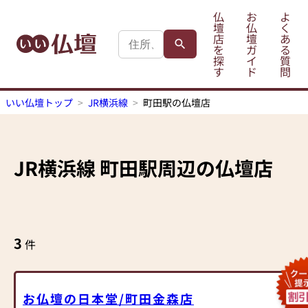
仏
お
よ
壇
仏
く
店
壇
あ
を
ガ
る
探
イ
質
す
ド
問
いい仏壇トップ
JR横浜線
町田駅の仏壇店
JR横浜線
町田駅
周辺の仏壇店
3
件
お仏壇の日本堂/町田金森店