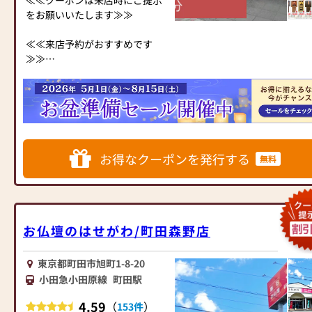
なお仏壇まで広い店内をゆっく
をお願いいたします≫≫
りと品定めしていただけます
新しいお仏壇をご購入のお客様
≪≪来店予約がおすすめです
は今ある古いお仏壇を無料でお
≫≫
引き取り致します。
お仏壇・お位牌をご購入検討中
（引取り地域サイズによってご
のお客様へ
相談させて頂きます。）
時間帯によっては大変混みあい
お部屋にピッタリな豊富なサイ
ますので来店予約がおすすめで
ズとデザインのモダン仏壇をセ
す。
ール価格にて展示しておりま
このページの上部の写真スライ
お得なクーポンを発行する
す。
無料
ダーの上の「クーポンを受け取
もちろん「東京仏壇」「徳島唐
る」をクリックして頂いて、
木仏壇」の銘品仏壇も見ごたえ
「同時に来店予約がおすすめで
充分！！8/31まで大幅値下げを
す」から日付をお選びくださ
実施中です!!是非一度、ご家族
い。
お仏壇のはせがわ/町田森野店
でご覧になりにいらっしゃって
見て下さいませ！
====⭐===⭐====⭐====⭐====⭐====⭐===⭐====⭐====⭐====⭐
スッタフ一同、皆様のご来店を
＝
東京都町田市旭町1-8-20
心よりお待ち致しております。!!
⭐====⭐====⭐===⭐====⭐====⭐====⭐
小田急小田原線
町田駅
地元の皆様に支えられて創業
4.59
（
）
153件
300有余年の神仏具の専門店