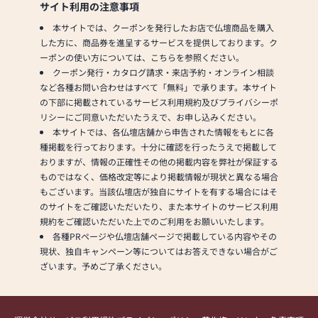
サイト利用の注意事項
本サイトでは、クーポンを発行したお店で仏壇商品を購入
した方に、商品券を進呈するサービスを提供しております。ク
ーポンの使い方については、こちらを参照ください。
クーポン発行・カタログ請求・来店予約・オンライン相談
など各種お問い合わせはすべて「無料」で承ります。本サイト
の下部に掲載されているサービス利用規約及びプライバシーポ
リシーにご同意いただいたうえで、お申し込みください。
本サイトでは、各仏壇店舗から申告された情報をもとに各
種掲載を行っております。十分に確認を行ったうえで掲載して
おりますが、情報の正確性その他の掲載内容を弊社が保証する
ものではなく、価格改定等により掲載情報が現状と異なる場合
もございます。当該仏壇店が独自にサイトを有する場合にはそ
のサイトをご確認いただいたり、また本サイトのサービス利用
規約をご確認いただいた上でのご利用をお願いいたします。
各種PRページや仏壇店舗ページで掲載している内容やその
現状、独自キャンペーン等についてはお答えできない場合がご
ざいます。予めご了承ください。