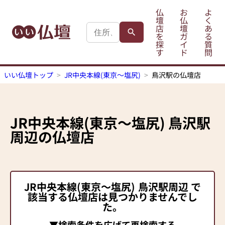
仏
お
よ
壇
仏
く
店
壇
あ
を
ガ
る
探
イ
質
す
ド
問
いい仏壇トップ
JR中央本線(東京～塩尻)
鳥沢駅の仏壇店
JR中央本線(東京～塩尻)
鳥沢駅
周辺の仏壇店
JR中央本線(東京～塩尻)
鳥沢駅
周辺 で
該当する仏壇店は見つかりませんでし
た。
▼検索条件を広げて再検索する