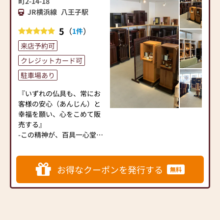
町2-14-18
います。伝統的な木製の仏
ので、ご休憩をしていただ
JR横浜線
八王子駅
壇やモダンなデザインの仏
きながらゆっくりと心ゆく
壇、またコンパクトなサイ
までお選びいただけます。
5
（
）
1件
ズの仏壇など、お客様のご
来店予約可
要望に合わせて選ぶことが
高級なお位牌やお仏像を豊
できます。仏壇の素材や彫
富に取り揃えております。
クレジットカード可
刻、仏像の種類も豊富にご
駐車場あり
用意しておりますので、心
からご供養いただける仏壇
当店ではコロナ対策として
『いずれの仏具も、常にお
を見つけていただけます。
下記の項目を実施しており
客様の安心（あんじん）と
さらに、仏具も充実してお
ます。
幸福を願い、心をこめて販
ります。位牌や線香、ろう
①消毒液を設置
売する』
そくや花立てなど、お仏壇
②従業員は手洗い・うが
-この精神が、百具一心堂店
のセットや個別のアイテム
い・マスクを着用
名の由来です。
も豊富に揃えております。
③手袋着用
お好みやご自宅のお仏壇に
④お客様から一定の距離
仏壇の普及にも力を入れ、
お得なクーポンを発行する
無料
合わせて、お求めいただけ
⑤窓やドアを開けるなど
ひいてはそれが奏功して、
ます。
しての換気
秩序ある社会形成への一助
当店の魅力は、品質と価格
⑥短縮営業等によって営
になれば幸いです。
のバランスです。品質に妥
業時間を調整
協せず、お求めやすい価格
以上の項目を心掛け営業し
あらためて、目に見えるも