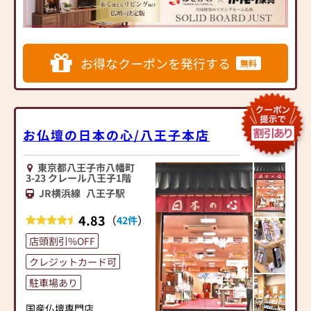
ダンなインテリアにマッチ
するお仏壇を展開
◆◆ お陰様で創業94年 ◆◆
お得なクーポンを発行する
無料
国内130店舗以上のスケール
メリットと東証上場の信
頼。創業以来、親切・丁寧
な説明と対応を心がけ、年
間約25,000基のお仏壇、約
お仏壇の日本の心/八王子本店
3,000基のお墓を納めていま
す。「お仏壇のはせがわ」
東京都八王子市八幡町
では、さまざまな供養（対
3-23 クレール八王子1階
話の場づくり）の形をご提
JR横浜線
八王子駅
案しております。ご自身、
ご家族にあった供養の形に
4.83
（
）
42件
ついて、迷うことや、お困
店頭割引%OFF
りのことなどございました
ら、ぜひ、お気軽にご相談
クレジットカード可
ください。店内にはお仏
駐車場あり
壇・お仏具・お位牌・お線
香・お念珠等、豊富にご用
国産仏壇専門店