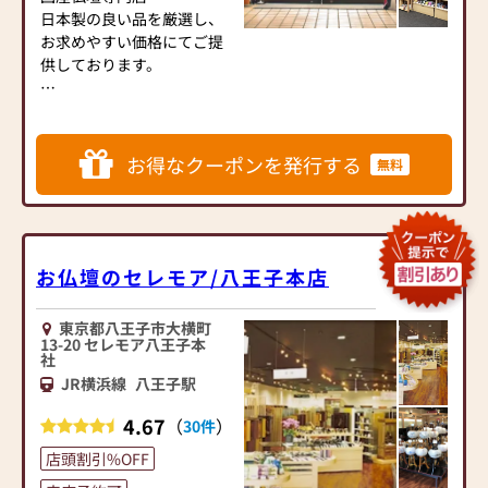
意しております。1,000種類
日本製の良い品を厳選し、
以上の組み合わせの中から
お求めやすい価格にてご提
お客様に合ったお仏壇・お
供しております。
仏具をご提案いたします。
お墓ディレクター資格者在
≪「カリモク家具」との協
籍
同開発≫
関東一円の民間霊園と業務
お得なクーポンを発行する
無料
お仏壇のはせがわは、日本
提携をしており、樹木葬や
を代表する家具メーカー
永代供養墓などのご案内か
「カリモク家具」との協同
ら
開発で、現代の住宅にあっ
海洋散骨まで、幅広いニー
たモダンなお仏壇を作って
ズに対応しております。
お仏壇のセレモア/八王子本店
います。他にも国内の家具
都立霊園、市営霊園など公
専門メーカーと作り上げた
営の霊園も施工可能です。
東京都八王子市大横町
お仏壇コレクションがあ
13-20 セレモア八王子本
り、祈る人と偲ぶ人をつな
社
また、葬儀の事前相談も承
ぐ新しいカタチを提案しま
JR横浜線
八王子駅
っております。
す。
気になることがございまし
4.67
（
）
30件
たら何でもご相談くださ
≪はせがわ店舗サービスの
い。
店頭割引%OFF
ご案内≫
お香典返し(返礼品)やご供