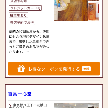
来店予約可
●仏壇・仏具・お墓・相
花、お供物などのお手配も
続・遺品整理のご相談
可能です。
クレジットカード可
●ご来店予約(ページ内の
お彼岸、お盆、喪中などの
駐車場あり
「来店予約ボタン」からお
差し上げ用お線香（ご進物
申込ください)
来店予約でお得
用）も
●お電話(ご相談や商品のご
お取り扱いございます。
注文を承ります。お電話時
伝統の和調仏壇から、洋間
に「いい仏壇を見た」とお
にも合う現代デザイン仏壇
【お取り扱い品目】
伝えください)
まで、厳選した品揃えでき
仏壇・墓石・葬儀・位牌・
●訪問(はせがわの専門スタ
っとご満足のお品物がみつ
仏像・掛軸・仏具全般・線
ッフがご相談や商品ご購入
かります。
香・ローソク・御香・念
のお手続きを致します)
珠・のし袋・灰などのお手
広い駐車スペースを完備
入れ用品
≪お仏壇のはせがわよりお
し、お車でのアクセスにも
お得なクーポンを発行する
お宮・神具・墓石のお手入
無料
客様へ≫
便利です。八王子インター
れ用品・お盆用品・盆提
「仏壇や仏具をお探しでし
からも近く、国道16号沿
灯 他
たら、ぜひお仏壇のはせが
い。遠方からのご来店も多
わにお越しください。当店
い店舗です。
は幅広い品揃えとリーズナ
百具一心堂
ブルな価格でお客様をお迎
広い店内にはゆっくりご相
えしています。
談いただけるお茶席のスペ
東京都八王子市元横山
仏壇には様々な種類がござ
ースもご用意しております