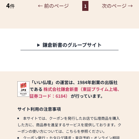
を実現しています。お客様
ております。ご理解のほど
4
の、見えないものへの「お
← 前のページ
次のページ →
件
1
に長くご利用いただけるよ
宜しくお願い致します。
かげ様」を旨に精進してま
うな耐久性のある商品を取
いります。
り扱っておりますので、安
心してお買い物をお楽しみ
皆様には引き続きご指導く
いただけます。
ださいますようお願い申し
また、スタッフ一同、お客
上げます。
鎌倉新書のグループサイト
様のご要望に丁寧にお応え
いたします。お仏壇や仏具
※安心（あんじん）・・・
に関するご質問やご相談に
信仰によって心の迷いがな
も親身にお答えし、最適な
くなること
アドバイスをいたします。
お客様のご満足度を最優先
「いい仏壇」の運営は、1984年創業の出版社
取扱い品目：仏壇・仏具・
に考え、心からのおもてな
である
株式会社鎌倉新書（東証プライム上場、
位牌・仏像・寺院用具・神
しを提供いたします。
棚・神具・神社用具・提灯
証券コード：6184）
が行っています。
お仏壇のはせがわでは、お
などの盆用品・床の間用掛
客様の大切なご供養に寄り
軸・各宗派正式念珠・香・
サイト利用の注意事項
添い、お手伝いさせていた
ろうそく・経本・家紋用品
本サイトでは、クーポンを発行したお店で仏壇商品を購入
だきます。ぜひ一度、当店
の販売、並びに修理。床の
した方に、商品券を進呈するサービスを提供しております。ク
にお越しください。心地よ
間・仏間の建築・改築。修
ーポンの使い方については、こちらを参照ください。
い空間で、お仏壇や仏具を
繕も承っております。
クーポン発行・カタログ請求・来店予約・オンライン相談