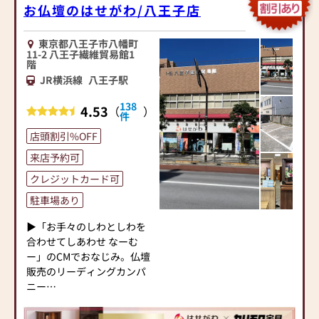
お仏壇のはせがわ/八王子店
東京都八王子市八幡町
11-2 八王子繊維貿易館1
階
JR横浜線
八王子駅
138
4.53
（
）
件
店頭割引%OFF
来店予約可
クレジットカード可
駐車場あり
▶「お手々のしわとしわを
合わせてしあわせ なーむ
ー」のCMでおなじみ。仏壇
販売のリーディングカンパ
ニー
▶「カリモク家具」など国
内家具専門メーカーと、モ