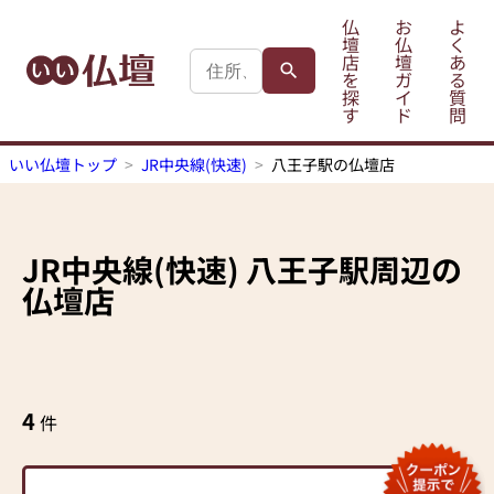
仏
お
よ
壇
仏
く
店
壇
あ
を
ガ
る
探
イ
質
す
ド
問
いい仏壇トップ
JR中央線(快速)
八王子駅の仏壇店
JR中央線(快速)
八王子駅
周辺の
仏壇店
4
件