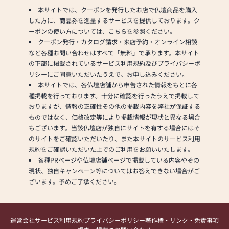
本サイトでは、クーポンを発行したお店で仏壇商品を購入
した方に、商品券を進呈するサービスを提供しております。ク
ーポンの使い方については、こちらを参照ください。
クーポン発行・カタログ請求・来店予約・オンライン相談
など各種お問い合わせはすべて「無料」で承ります。本サイト
の下部に掲載されているサービス利用規約及びプライバシーポ
リシーにご同意いただいたうえで、お申し込みください。
本サイトでは、各仏壇店舗から申告された情報をもとに各
種掲載を行っております。十分に確認を行ったうえで掲載して
おりますが、情報の正確性その他の掲載内容を弊社が保証する
ものではなく、価格改定等により掲載情報が現状と異なる場合
もございます。当該仏壇店が独自にサイトを有する場合にはそ
のサイトをご確認いただいたり、また本サイトのサービス利用
規約をご確認いただいた上でのご利用をお願いいたします。
各種PRページや仏壇店舗ページで掲載している内容やその
現状、独自キャンペーン等についてはお答えできない場合がご
ざいます。予めご了承ください。
運営会社
サービス利用規約
プライバシーポリシー
著作権・リンク・免責事項