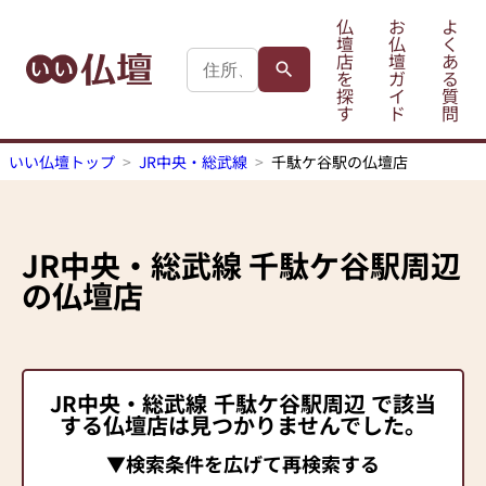
仏
お
よ
壇
仏
く
店
壇
あ
を
ガ
る
探
イ
質
す
ド
問
いい仏壇トップ
JR中央・総武線
千駄ケ谷駅の仏壇店
JR中央・総武線
千駄ケ谷駅
周辺
の仏壇店
JR中央・総武線
千駄ケ谷駅
周辺 で該当
する仏壇店は見つかりませんでした。
▼検索条件を広げて再検索する