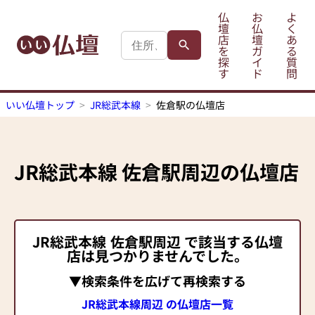
仏
お
よ
壇
仏
く
店
壇
あ
を
ガ
る
探
イ
質
す
ド
問
いい仏壇トップ
JR総武本線
佐倉駅の仏壇店
JR総武本線
佐倉駅
周辺の仏壇店
JR総武本線
佐倉駅
周辺 で該当する仏壇
店は見つかりませんでした。
▼検索条件を広げて再検索する
JR総武本線周辺 の仏壇店一覧