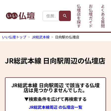
仏
お
よ
壇
仏
く
店
壇
あ
を
ガ
る
探
イ
質
す
ド
問
いい仏壇トップ
JR総武本線
日向駅の仏壇店
JR総武本線
日向駅
周辺の仏壇店
JR総武本線
日向駅
周辺 で該当する仏壇
店は見つかりませんでした。
▼検索条件を広げて再検索する
JR総武本線周辺 の仏壇店一覧