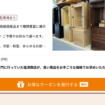
駐車場あり
高級国産品まで種類豊富に展示
上！ご予算やお好みで選べます。
、洋室・和室、あらゆるお部屋
良質な国産品まで、豊富な種類
PR]
予算やお好みで選べます。
専門に行っていた塩清商店が、良い商品をお手ごろな価格でお求めいた
すので、どうぞお気軽にご来店
の香取郡多古町にショールームをオープン。卸売りだから出来る品揃え
まさにそんな仏壇店です。
お得なクーポンを発行する
無料
、仏具、神棚、神具等、幅広く