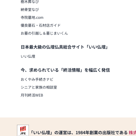
樹木葬なび
納骨堂なび
寺院墓地.com
優良墓石・石材店ガイド
お墓の引越し＆墓じまいくん
日本最大級の仏壇仏具総合サイト「いい仏壇」
いい仏壇
今、求められている「終活情報」を幅広く発信
おくやみ手続きナビ
シニアと家族の相談室
月刊終活WEB
「いい仏壇」の運営は、1984年創業の出版社である
株