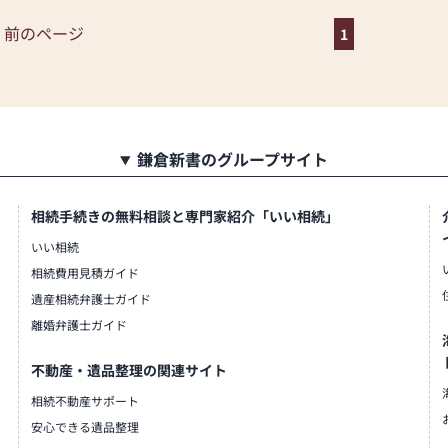
がズラリ！
しています。
 前のページ
1
くピッタリ収まり転倒防止効果
を常時50本以上展示。
銘木の屋久杉、欅を使用した伝
の仏壇を展示しています。
鎌倉新書のグループサイト
え豊富に取り扱っています。
相続手続きの無料相談と専門家紹介「いい相続」
、本欅などの材質、一社、三
いい相続
豊富な種類、サイズを常時50本
相続費用見積ガイド
す。
遺産相続弁護士ガイド
離婚弁護士ガイド
気軽にご相談ください。
親切丁寧にしっかりとサポート
不動産・遺品整理の関連サイト
を実施し、修理やお客様のニー
相続不動産サポート
。
安心できる遺品整理