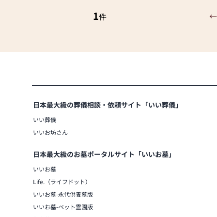
【新館ギャラリー】お勧めの厳選商品
人気のモダン仏壇、モダン仏具を展示
1
←
件
▼仏壇・仏具
仏間などの鴨居、柱と柱の間に隙間な
もある「はめ込み仏壇（関東仏壇）」
人気のモダン仏壇から、黒檀・紫檀、
統的な唐木仏壇を常時約150本以上
それぞれのお仏壇に最適な仏具も品揃
▼神棚・神具
日本最大級の葬儀相談・依頼サイト「いい葬儀」
オリジナル神棚、木曽桧、桧、屋久杉
いい葬儀
社、五社、神殿、入母屋、切妻などの
以上展示。
いいお坊さん
丁寧な造りでご好評いただいておりま
日本最大級のお墓ポータルサイト「いいお墓」
ご質問やご不安などがありましたらお
いいお墓
専門知識豊かなスタッフが仏事全般に
Life.（ライフドット）
させていただきます。
お仏壇の納品後も丁寧なアフターケア
いいお墓-永代供養墓版
ズに合わせ特注品にも対応しています
いいお墓-ペット霊園版
ご来店をお待ちしております。