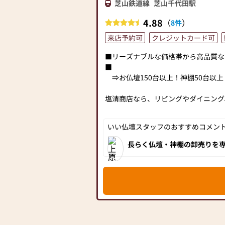
芝山鉄道線
芝山千代田駅
4.88
（
）
8件
来店予約可
クレジットカード可
■リーズナブルな価格帯から高品質な
■
⇒お仏壇150台以上！神棚50台以
塩清商店なら、リビングやダイニング
にピッタリのお仏壇が見つかります！
お求めやすいリーズナブルな商品から
いい仏壇スタッフのおすすめコメント[
とサイズを取り揃えていますので、ご
お買い上げ後も安心の万全サポート！
長らく仏壇・神棚の卸売りを
丁寧なご提案と接客を心掛けておりま
貢献したいとの想いから地元
ん。ココに行けば見つかる！
ください。
【本店】約100坪の広々とした店内！
モダン仏壇、伝統型仏壇、関東型仏壇
豊富な商品を展示しています。