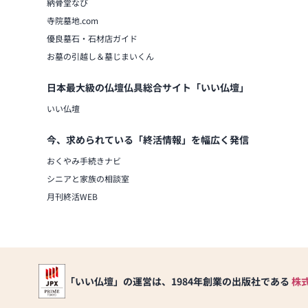
納骨堂なび
寺院墓地.com
優良墓石・石材店ガイド
お墓の引越し＆墓じまいくん
日本最大級の仏壇仏具総合サイト「いい仏壇」
いい仏壇
今、求められている「終活情報」を幅広く発信
おくやみ手続きナビ
シニアと家族の相談室
月刊終活WEB
「いい仏壇」の運営は、1984年創業の出版社である
株