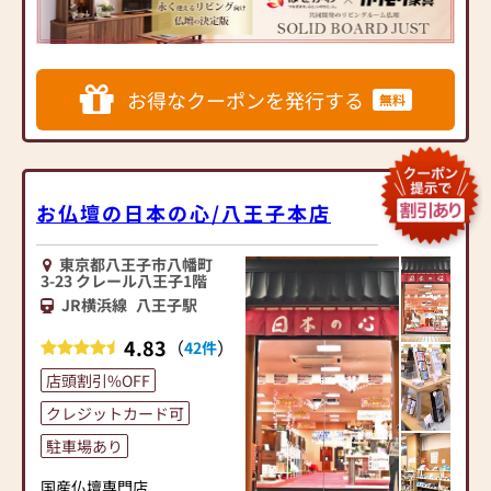
ダンなインテリアにマッチ
するお仏壇を展開
◆◆ お陰様で創業94年 ◆◆
お得なクーポンを発行する
無料
国内130店舗以上のスケール
メリットと東証上場の信
頼。創業以来、親切・丁寧
な説明と対応を心がけ、年
間約25,000基のお仏壇、約
お仏壇の日本の心/八王子本店
3,000基のお墓を納めていま
す。「お仏壇のはせがわ」
東京都八王子市八幡町
では、さまざまな供養（対
3-23 クレール八王子1階
話の場づくり）の形をご提
JR横浜線
八王子駅
案しております。ご自身、
ご家族にあった供養の形に
4.83
（
）
42件
ついて、迷うことや、お困
店頭割引%OFF
りのことなどございました
ら、ぜひ、お気軽にご相談
クレジットカード可
ください。店内にはお仏
駐車場あり
壇・お仏具・お位牌・お線
香・お念珠等、豊富にご用
国産仏壇専門店