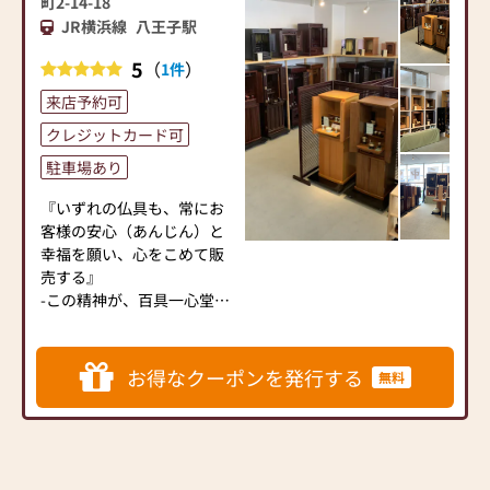
町2-14-18
います。伝統的な木製の仏
ので、ご休憩をしていただ
JR横浜線
八王子駅
壇やモダンなデザインの仏
きながらゆっくりと心ゆく
壇、またコンパクトなサイ
までお選びいただけます。
5
（
）
1件
ズの仏壇など、お客様のご
来店予約可
要望に合わせて選ぶことが
高級なお位牌やお仏像を豊
できます。仏壇の素材や彫
富に取り揃えております。
クレジットカード可
刻、仏像の種類も豊富にご
駐車場あり
用意しておりますので、心
からご供養いただける仏壇
当店ではコロナ対策として
『いずれの仏具も、常にお
を見つけていただけます。
下記の項目を実施しており
客様の安心（あんじん）と
さらに、仏具も充実してお
ます。
幸福を願い、心をこめて販
ります。位牌や線香、ろう
①消毒液を設置
売する』
そくや花立てなど、お仏壇
②従業員は手洗い・うが
-この精神が、百具一心堂店
のセットや個別のアイテム
い・マスクを着用
名の由来です。
も豊富に揃えております。
③手袋着用
お好みやご自宅のお仏壇に
④お客様から一定の距離
仏壇の普及にも力を入れ、
お得なクーポンを発行する
無料
合わせて、お求めいただけ
⑤窓やドアを開けるなど
ひいてはそれが奏功して、
ます。
しての換気
秩序ある社会形成への一助
当店の魅力は、品質と価格
⑥短縮営業等によって営
になれば幸いです。
のバランスです。品質に妥
業時間を調整
協せず、お求めやすい価格
以上の項目を心掛け営業し
あらためて、目に見えるも