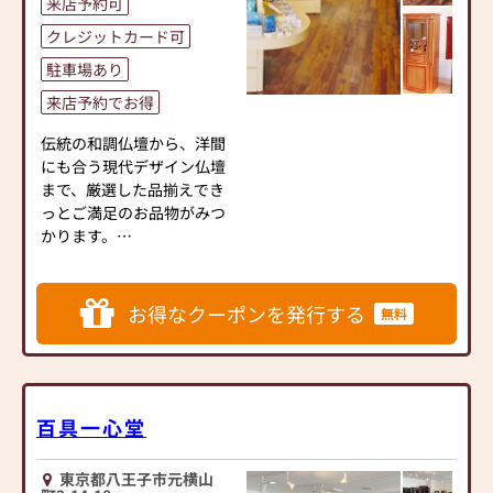
来店予約可
●仏壇・仏具・お墓・相
花、お供物などのお手配も
続・遺品整理のご相談
可能です。
クレジットカード可
●ご来店予約(ページ内の
お彼岸、お盆、喪中などの
駐車場あり
「来店予約ボタン」からお
差し上げ用お線香（ご進物
申込ください)
来店予約でお得
用）も
●お電話(ご相談や商品のご
お取り扱いございます。
注文を承ります。お電話時
伝統の和調仏壇から、洋間
に「いい仏壇を見た」とお
にも合う現代デザイン仏壇
【お取り扱い品目】
伝えください)
まで、厳選した品揃えでき
仏壇・墓石・葬儀・位牌・
●訪問(はせがわの専門スタ
っとご満足のお品物がみつ
仏像・掛軸・仏具全般・線
ッフがご相談や商品ご購入
かります。
香・ローソク・御香・念
のお手続きを致します)
珠・のし袋・灰などのお手
広い駐車スペースを完備
入れ用品
≪お仏壇のはせがわよりお
し、お車でのアクセスにも
お得なクーポンを発行する
お宮・神具・墓石のお手入
無料
客様へ≫
便利です。八王子インター
れ用品・お盆用品・盆提
「仏壇や仏具をお探しでし
からも近く、国道16号沿
灯 他
たら、ぜひお仏壇のはせが
い。遠方からのご来店も多
わにお越しください。当店
い店舗です。
は幅広い品揃えとリーズナ
百具一心堂
ブルな価格でお客様をお迎
広い店内にはゆっくりご相
えしています。
談いただけるお茶席のスペ
東京都八王子市元横山
仏壇には様々な種類がござ
ースもご用意しております