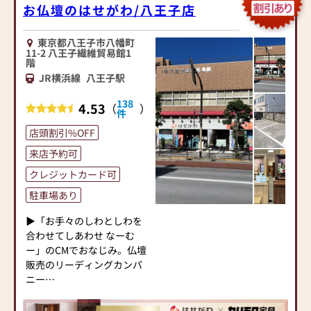
お仏壇のはせがわ/八王子店
東京都八王子市八幡町
11-2 八王子繊維貿易館1
階
JR横浜線
八王子駅
138
4.53
（
）
件
店頭割引%OFF
来店予約可
クレジットカード可
駐車場あり
▶「お手々のしわとしわを
合わせてしあわせ なーむ
ー」のCMでおなじみ。仏壇
販売のリーディングカンパ
ニー
▶「カリモク家具」など国
内家具専門メーカーと、モ