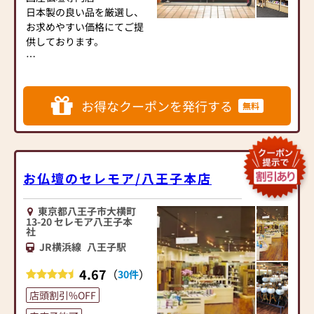
意しております。1,000種類
日本製の良い品を厳選し、
以上の組み合わせの中から
お求めやすい価格にてご提
お客様に合ったお仏壇・お
供しております。
仏具をご提案いたします。
お墓ディレクター資格者在
≪「カリモク家具」との協
籍
同開発≫
関東一円の民間霊園と業務
お得なクーポンを発行する
無料
お仏壇のはせがわは、日本
提携をしており、樹木葬や
を代表する家具メーカー
永代供養墓などのご案内か
「カリモク家具」との協同
ら
開発で、現代の住宅にあっ
海洋散骨まで、幅広いニー
たモダンなお仏壇を作って
ズに対応しております。
お仏壇のセレモア/八王子本店
います。他にも国内の家具
都立霊園、市営霊園など公
専門メーカーと作り上げた
営の霊園も施工可能です。
東京都八王子市大横町
お仏壇コレクションがあ
13-20 セレモア八王子本
り、祈る人と偲ぶ人をつな
社
また、葬儀の事前相談も承
ぐ新しいカタチを提案しま
JR横浜線
八王子駅
っております。
す。
気になることがございまし
4.67
（
）
30件
たら何でもご相談くださ
≪はせがわ店舗サービスの
い。
店頭割引%OFF
ご案内≫
お香典返し(返礼品)やご供