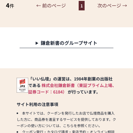
を実現しています。お客様
ております。ご理解のほど
4
の、見えないものへの「お
← 前のページ
次のページ →
件
1
に長くご利用いただけるよ
宜しくお願い致します。
かげ様」を旨に精進してま
うな耐久性のある商品を取
いります。
り扱っておりますので、安
心してお買い物をお楽しみ
皆様には引き続きご指導く
いただけます。
ださいますようお願い申し
また、スタッフ一同、お客
上げます。
鎌倉新書のグループサイト
様のご要望に丁寧にお応え
いたします。お仏壇や仏具
※安心（あんじん）・・・
に関するご質問やご相談に
信仰によって心の迷いがな
も親身にお答えし、最適な
くなること
アドバイスをいたします。
お客様のご満足度を最優先
「いい仏壇」の運営は、1984年創業の出版社
取扱い品目：仏壇・仏具・
に考え、心からのおもてな
である
株式会社鎌倉新書（東証プライム上場、
位牌・仏像・寺院用具・神
しを提供いたします。
棚・神具・神社用具・提灯
証券コード：6184）
が行っています。
お仏壇のはせがわでは、お
などの盆用品・床の間用掛
客様の大切なご供養に寄り
軸・各宗派正式念珠・香・
サイト利用の注意事項
添い、お手伝いさせていた
ろうそく・経本・家紋用品
本サイトでは、クーポンを発行したお店で仏壇商品を購入
だきます。ぜひ一度、当店
の販売、並びに修理。床の
した方に、商品券を進呈するサービスを提供しております。ク
にお越しください。心地よ
間・仏間の建築・改築。修
ーポンの使い方については、こちらを参照ください。
い空間で、お仏壇や仏具を
繕も承っております。
クーポン発行・カタログ請求・来店予約・オンライン相談