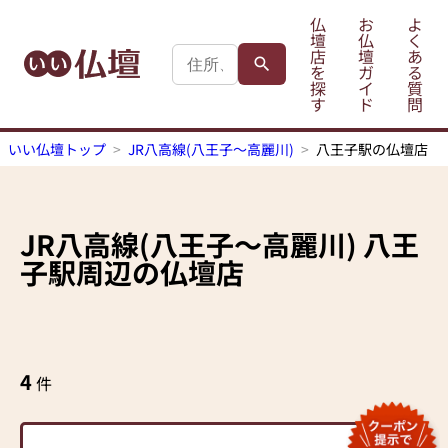
仏
お
よ
壇
仏
く
店
壇
あ
を
ガ
る
探
イ
質
す
ド
問
いい仏壇トップ
JR八高線(八王子～高麗川)
八王子駅の仏壇店
JR八高線(八王子～高麗川)
八王
子駅
周辺の仏壇店
4
件