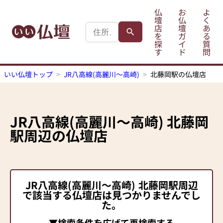
仏
お
よ
壇
仏
く
店
壇
あ
を
ガ
る
探
イ
質
す
ド
問
いい仏壇トップ
JR八高線(高麗川～高崎)
北藤岡駅の仏壇店
JR八高線(高麗川～高崎)
北藤岡
駅
周辺の仏壇店
JR八高線(高麗川～高崎)
北藤岡駅
周辺
で該当する仏壇店は見つかりませんでし
た。
▼検索条件を広げて再検索する