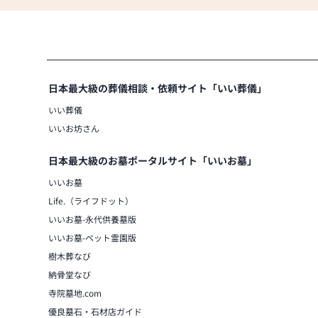
作り付けのオーダー仏壇も承ります。
霊園のご紹介、新規墓石工事及び墓石
す。
（迅速対応、見積もり無料）
【駐車場】5台分有り
日本最大級の葬儀相談・依頼サイト「いい葬儀」
いい葬儀
いいお坊さん
日本最大級のお墓ポータルサイト「いいお墓」
いいお墓
Life.（ライフドット）
いいお墓-永代供養墓版
いいお墓-ペット霊園版
樹木葬なび
納骨堂なび
寺院墓地.com
優良墓石・石材店ガイド