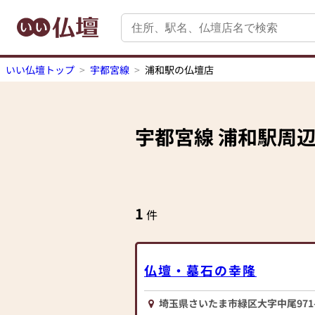
いい仏壇トップ
宇都宮線
浦和駅の仏壇店
宇都宮線
浦和駅
周
1
件
仏壇・墓石の幸隆
埼玉県さいたま市緑区大字中尾971-