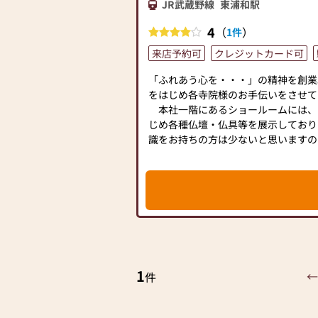
JR武蔵野線
東浦和駅
4
（
）
1件
来店予約可
クレジットカード可
「ふれあう心を・・・」の精神を創業
をはじめ各寺院様のお手伝いをさせて
本社一階にあるショールームには、
じめ各種仏壇・仏具等を展示しており
識をお持ちの方は少ないと思いますの
気軽にご来店ください。店内には仏壇
もございますので、いろいろな種類の
ただけます。仏壇を選ぶ際に大変参考
仏壇は代々受け継がれていくものです
すが、当然ご予算もあると思います。
りその分をお客様に還元し、より安心
す。
1
【取り扱い品目】唐木仏壇、家具調仏
←
件
香、ローソク、念珠他小物類
仏間の改装をはじめ、押入れから仏間