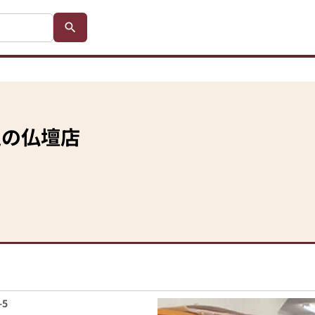
辺の仏壇店
5