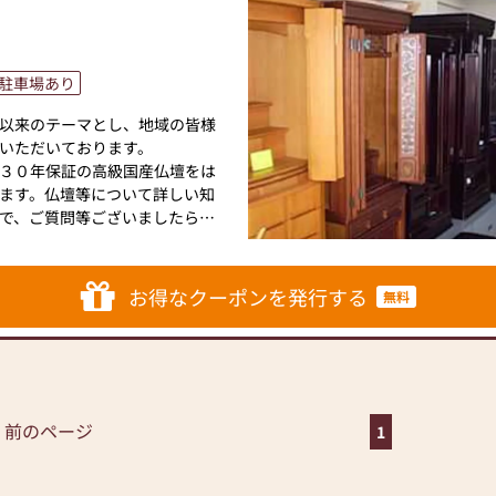
駐車場あり
以来のテーマとし、地域の皆様
いただいております。
３０年保証の高級国産仏壇をは
ます。仏壇等について詳しい知
で、ご質問等ございましたらお
に使われている材木のサンプル
木を加工する前の状態でご覧い
になると思います。
お得なクーポンを発行する
無料
から納得して選ぶことが重要で
弊社は徹底したコスト削減を図
価格でご提供させていただきま
壇、仏具、仏像、位牌、お線
 前のページ
1
への変更、スペースに合わせて