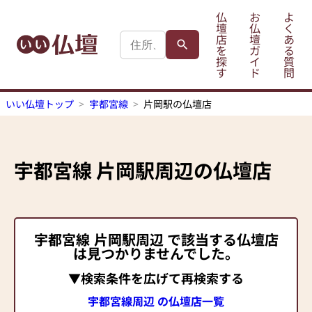
仏
お
よ
壇
仏
く
店
壇
あ
を
ガ
る
探
イ
質
す
ド
問
いい仏壇トップ
宇都宮線
片岡駅の仏壇店
宇都宮線
片岡駅
周辺の仏壇店
宇都宮線
片岡駅
周辺 で該当する仏壇店
は見つかりませんでした。
▼検索条件を広げて再検索する
宇都宮線周辺 の仏壇店一覧