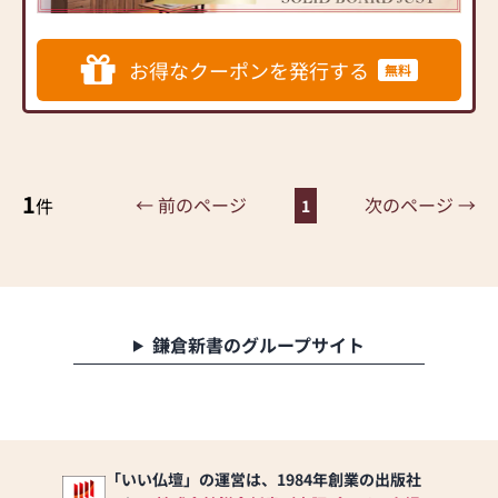
販売のリーディングカンパ
ニー
▶「カリモク家具」など国
お得なクーポンを発行する
無料
内家具専門メーカーと、モ
ダンなインテリアにマッチ
するお仏壇を展開
◆◆ お陰様で創業94年 ◆◆
国内130店舗以上のスケール
1
← 前のページ
次のページ →
件
1
メリットと東証上場の信
頼。創業以来、親切・丁寧
な説明と対応を心がけ、年
間約25,000基のお仏壇、約
3,000基のお墓を納めていま
す。「お仏壇のはせがわ」
鎌倉新書のグループサイト
では、さまざまな供養（対
話の場づくり）の形をご提
案しております。ご自身、
ご家族にあった供養の形に
ついて、迷うことや、お困
りのことなどございました
「いい仏壇」の運営は、1984年創業の出版社