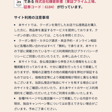
ら、ぜひ、お気軽にご相談
である
株式会社鎌倉新書（東証プライム上場、
ください。店内にはお仏
証券コード：6184）
が行っています。
壇・お仏具・お位牌・お線
香・お念珠等、豊富にご用
サイト利用の注意事項
意しております。1,000種類
本サイトでは、クーポンを発行したお店で仏壇商品を購入
以上の組み合わせの中から
した方に、商品券を進呈するサービスを提供しております。ク
お客様に合ったお仏壇・お
ーポンの使い方については、こちらを参照ください。
仏具をご提案いたします。
クーポン発行・カタログ請求・来店予約・オンライン相談
など各種お問い合わせはすべて「無料」で承ります。本サイト
≪「カリモク家具」との協
の下部に掲載されているサービス利用規約及びプライバシーポ
同開発≫
リシーにご同意いただいたうえで、お申し込みください。
お仏壇のはせがわは、日本
本サイトでは、各仏壇店舗から申告された情報をもとに各
を代表する家具メーカー
種掲載を行っております。十分に確認を行ったうえで掲載して
「カリモク家具」との協同
おりますが、情報の正確性その他の掲載内容を弊社が保証する
開発で、現代の住宅にあっ
ものではなく、価格改定等により掲載情報が現状と異なる場合
たモダンなお仏壇を作って
もございます。当該仏壇店が独自にサイトを有する場合にはそ
います。他にも国内の家具
のサイトをご確認いただいたり、また本サイトのサービス利用
専門メーカーと作り上げた
規約をご確認いただいた上でのご利用をお願いいたします。
お仏壇コレクションがあ
各種PRページや仏壇店舗ページで掲載している内容やその
り、祈る人と偲ぶ人をつな
現状、独自キャンペーン等についてはお答えできない場合がご
ぐ新しいカタチを提案しま
ざいます。予めご了承ください。
す。