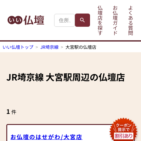
仏
お
よ
壇
仏
く
店
壇
あ
を
ガ
る
探
イ
質
す
ド
問
いい仏壇トップ
JR埼京線
大宮駅の仏壇店
JR埼京線
大宮駅
周辺の仏壇店
1
件
お仏壇のはせがわ/大宮店