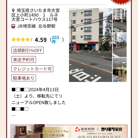
埼玉県さいたま市大宮
区上小町1490‐1 ルネ
大宮コートハウス117号
JR埼京線
北与野駅
203
4.59
（
）
件
店頭割引%OFF
来店予約可
クレジットカード可
駐車場あり
■□■□2024年4月13日
（土）より、移転先にてリ
ニューアルOPEN致しました
■□■□
▶「お手々のしわとしわを
合わせてしあわせ なーむ
ー」のCMでおなじみ。仏壇