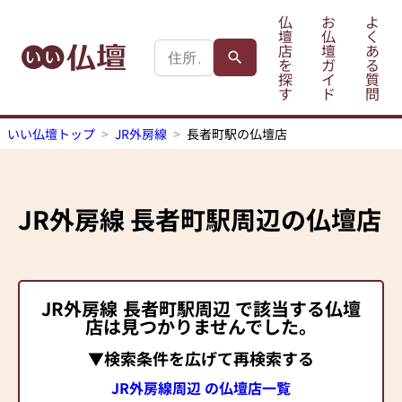
仏
お
よ
壇
仏
く
店
壇
あ
を
ガ
る
探
イ
質
す
ド
問
いい仏壇トップ
JR外房線
長者町駅の仏壇店
JR外房線
長者町駅
周辺の仏壇店
JR外房線
長者町駅
周辺 で該当する仏壇
店は見つかりませんでした。
▼検索条件を広げて再検索する
JR外房線周辺 の仏壇店一覧