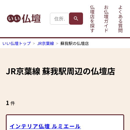
仏
お
よ
壇
仏
く
店
壇
あ
を
ガ
る
探
イ
質
す
ド
問
いい仏壇トップ
JR京葉線
蘇我駅の仏壇店
JR京葉線
蘇我駅
周辺の仏壇店
1
件
インテリア仏壇 ルミエール