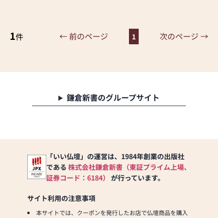
内名入れ・Web制作・カタ
ログ製作を自社で担うこと
で、オリジナル性とコスト
1
メリットを両立。国産率は
← 前のページ
次のページ →
件
1
約９割、伝統技術×現代デ
ザインの仏壇・位牌・仏具
を豊富に揃えています。
店舗での販売では初期対応
鎌倉新書のグループサイト
に「ロボットでの接客」を
取り入れています。これは
お客様が「店員にじっと見
られている圧迫感を無く
す」ための取り組みです。
「いい仏壇」の運営は、1984年創業の出版社
当店側から勧めたり、話し
である
株式会社鎌倉新書（東証プライム上場、
かけたりはしないので、ま
ずはルミエールの世界観を
証券コード：6184）
が行っています。
ゆっくりとご覧下さい。
サイト利用の注意事項
本サイトでは、クーポンを発行したお店で仏壇商品を購入