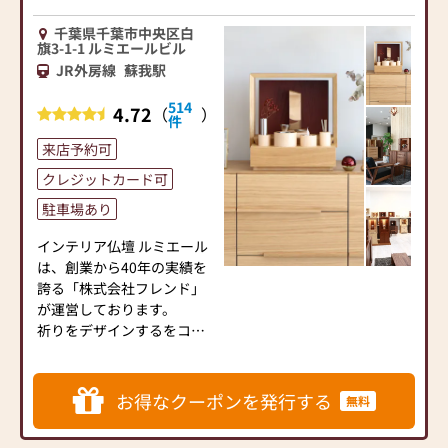
千葉県千葉市中央区白
旗3-1-1 ルミエールビル
JR外房線
蘇我駅
514
4.72
（
）
件
来店予約可
クレジットカード可
駐車場あり
インテリア仏壇 ルミエール
は、創業から40年の実績を
誇る「株式会社フレンド」
が運営しております。
祈りをデザインするをコン
セプトに新しい祈りのカタ
チを提案しております。
お得なクーポンを発行する
無料
デザイン開発・お位牌自社