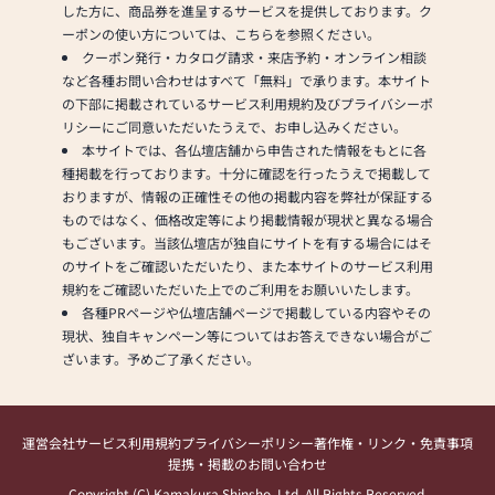
ルミエールオリジナルのお
した方に、商品券を進呈するサービスを提供しております。ク
仏壇やメディア採用実績の
ーポンの使い方については、こちらを参照ください。
ある商品を求め、東京・神
クーポン発行・カタログ請求・来店予約・オンライン相談
奈川・埼玉・静岡・山梨な
など各種お問い合わせはすべて「無料」で承ります。本サイト
ど遠方からも実店舗へご来
の下部に掲載されているサービス利用規約及びプライバシーポ
店いただいています。蘇我
リシーにご同意いただいたうえで、お申し込みください。
駅からの無料送迎も可能で
本サイトでは、各仏壇店舗から申告された情報をもとに各
すのでお気軽にお申し付け
種掲載を行っております。十分に確認を行ったうえで掲載して
くださいませ。
おりますが、情報の正確性その他の掲載内容を弊社が保証する
ものではなく、価格改定等により掲載情報が現状と異なる場合
ZOOMやLINEビデオなどの
もございます。当該仏壇店が独自にサイトを有する場合にはそ
オンラインツールを使用し
のサイトをご確認いただいたり、また本サイトのサービス利用
ての「オンライン来店」も
規約をご確認いただいた上でのご利用をお願いいたします。
可能です。
各種PRページや仏壇店舗ページで掲載している内容やその
現状、独自キャンペーン等についてはお答えできない場合がご
ざいます。予めご了承ください。
-----------------------------
Lumiere（ルミエール）の
運営会社
サービス利用規約
プライバシーポリシー
著作権・リンク・免責事項
特徴
提携・掲載のお問い合わせ
-----------------------------
Copyright (C) Kamakura Shinsho, Ltd. All Rights Reserved.