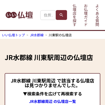
仏
お
よ
壇
仏
く
店
壇
あ
を
ガ
る
探
イ
質
す
ド
問
いい仏壇トップ
JR水郡線
川東駅の仏壇店
JR水郡線
川東駅
周辺の仏壇店
JR水郡線
川東駅
周辺 で該当する仏壇店
は見つかりませんでした。
▼検索条件を広げて再検索する
JR水郡線周辺 の仏壇店一覧