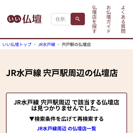
仏
お
よ
壇
仏
く
店
壇
あ
を
ガ
る
探
イ
質
す
ド
問
いい仏壇トップ
JR水戸線
宍戸駅の仏壇店
JR水戸線
宍戸駅
周辺の仏壇店
JR水戸線
宍戸駅
周辺 で該当する仏壇店
は見つかりませんでした。
▼検索条件を広げて再検索する
JR水戸線周辺 の仏壇店一覧