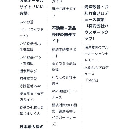
お墓ポータル
ガイド
サイト「いい
海洋散骨・お
離婚弁護士ガイ
お墓」
別れ会プロデ
ド
ュース事業
いいお墓
（株式会社ハ
不動産・遺品
Life.（ライフド
ウスボートク
整理の関連サ
ット）
ラブ）
イト
いいお墓-永代
海洋散骨のブル
供養墓版
相続不動産サポ
ーオーシャンセ
ート
いいお墓-ペッ
レモニー
ト霊園版
安心できる遺品
お別れ会プロデ
整理
樹木葬なび
ュース
わたしの死後手
納骨堂なび
「Story」
続き
寺院墓地.com
KS不動産パート
優良墓石・石材
ナーズ
店ガイド
相続対策のFP相
お墓の引越し＆
談（鎌倉新書ラ
墓じまいくん
イフパートナー
ズ）
日本最大級の