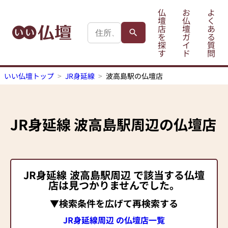
仏
お
よ
壇
仏
く
店
壇
あ
を
ガ
る
探
イ
質
す
ド
問
いい仏壇トップ
JR身延線
波高島駅の仏壇店
JR身延線
波高島駅
周辺の仏壇店
JR身延線
波高島駅
周辺 で該当する仏壇
店は見つかりませんでした。
▼検索条件を広げて再検索する
JR身延線周辺 の仏壇店一覧