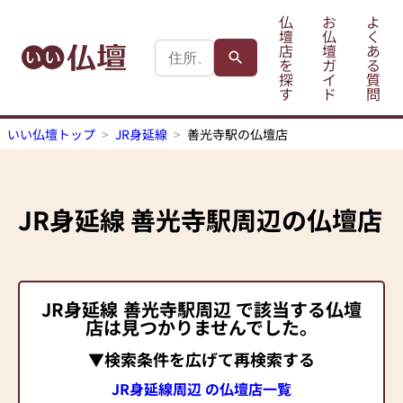
仏
お
よ
壇
仏
く
店
壇
あ
を
ガ
る
探
イ
質
す
ド
問
いい仏壇トップ
JR身延線
善光寺駅の仏壇店
JR身延線
善光寺駅
周辺の仏壇店
JR身延線
善光寺駅
周辺 で該当する仏壇
店は見つかりませんでした。
▼検索条件を広げて再検索する
JR身延線周辺 の仏壇店一覧