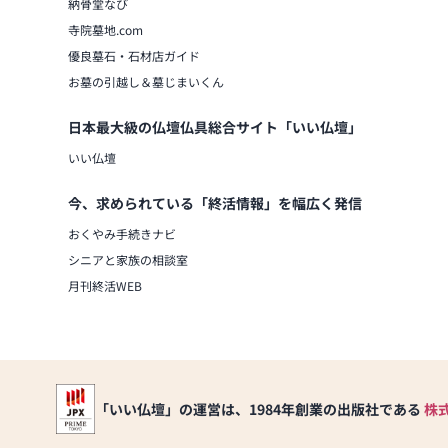
納骨堂なび
寺院墓地.com
優良墓石・石材店ガイド
お墓の引越し＆墓じまいくん
日本最大級の仏壇仏具総合サイト「いい仏壇」
いい仏壇
今、求められている「終活情報」を幅広く発信
おくやみ手続きナビ
シニアと家族の相談室
月刊終活WEB
「いい仏壇」の運営は、1984年創業の出版社である
株