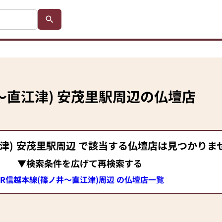
～直江津)
安茂里駅
周辺の仏壇店
津)
安茂里駅
周辺 で該当する仏壇店は見つかりま
▼検索条件を広げて再検索する
JR信越本線(篠ノ井～直江津)周辺 の仏壇店一覧