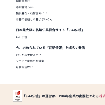
納骨堂なび
寺院墓地.com
優良墓石・石材店ガイド
お墓の引越し＆墓じまいくん
日本最大級の仏壇仏具総合サイト「いい仏壇」
いい仏壇
今、求められている「終活情報」を幅広く発信
おくやみ手続きナビ
シニアと家族の相談室
月刊終活WEB
「いい仏壇」の運営は、1984年創業の出版社である
株