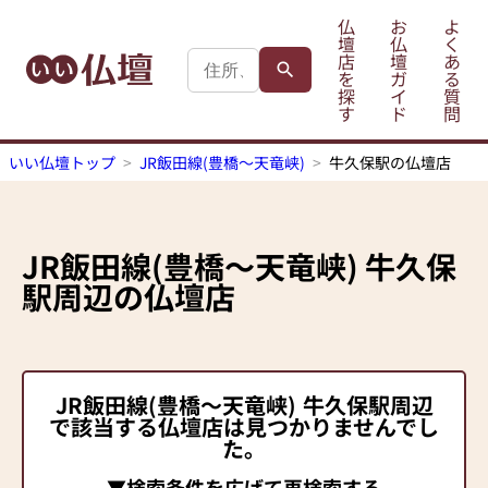
仏
お
よ
壇
仏
く
店
壇
あ
を
ガ
る
探
イ
質
す
ド
問
いい仏壇トップ
JR飯田線(豊橋～天竜峡)
牛久保駅の仏壇店
JR飯田線(豊橋～天竜峡)
牛久保
駅
周辺の仏壇店
JR飯田線(豊橋～天竜峡)
牛久保駅
周辺
で該当する仏壇店は見つかりませんでし
た。
▼検索条件を広げて再検索する