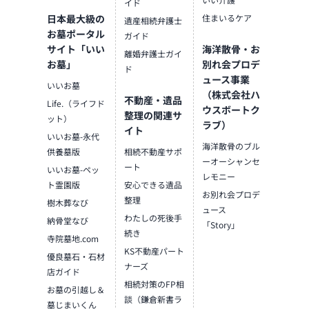
イド
日本最大級の
住まいるケア
遺産相続弁護士
お墓ポータル
ガイド
サイト「いい
海洋散骨・お
離婚弁護士ガイ
お墓」
別れ会プロデ
ド
ュース事業
いいお墓
（株式会社ハ
不動産・遺品
Life.（ライフド
ウスボートク
整理の関連サ
ット）
ラブ）
イト
いいお墓-永代
海洋散骨のブル
供養墓版
相続不動産サポ
ーオーシャンセ
ート
いいお墓-ペッ
レモニー
ト霊園版
安心できる遺品
お別れ会プロデ
整理
樹木葬なび
ュース
わたしの死後手
納骨堂なび
「Story」
続き
寺院墓地.com
KS不動産パート
優良墓石・石材
ナーズ
店ガイド
相続対策のFP相
お墓の引越し＆
談（鎌倉新書ラ
墓じまいくん