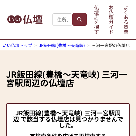
仏
お
よ
壇
仏
く
店
壇
あ
を
ガ
る
探
イ
質
す
ド
問
いい仏壇トップ
JR飯田線(豊橋～天竜峡)
三河一宮駅の仏壇店
JR飯田線(豊橋～天竜峡)
三河一
宮駅
周辺の仏壇店
JR飯田線(豊橋～天竜峡)
三河一宮駅
周
辺 で該当する仏壇店は見つかりませんで
した。
▼検索条件を広げて再検索する