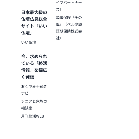
イフパートナー
ズ）
日本最大級の
葬儀保険「千の
仏壇仏具総合
風」（ベル少額
サイト「いい
短期保険株式会
仏壇」
社）
いい仏壇
今、求められ
ている「終活
情報」を幅広
く発信
おくやみ手続き
ナビ
シニアと家族の
相談室
月刊終活WEB