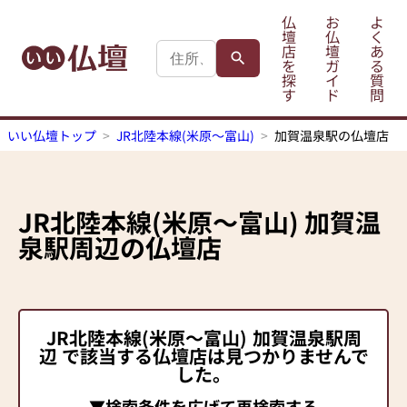
仏
お
よ
壇
仏
く
店
壇
あ
を
ガ
る
探
イ
質
す
ド
問
いい仏壇トップ
JR北陸本線(米原～富山)
加賀温泉駅の仏壇店
JR北陸本線(米原～富山)
加賀温
泉駅
周辺の仏壇店
JR北陸本線(米原～富山)
加賀温泉駅
周
辺 で該当する仏壇店は見つかりませんで
した。
▼検索条件を広げて再検索する