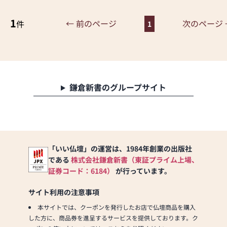
市今江町5-682-1
1
②各店舗では約１５０本の仏
← 前のページ
次のページ 
件
1
壇を常時展示販売しており、
国指定の伝統工芸品である金
沢仏壇をはじめ石川県特有の
金箔・蒔絵を施した漆塗りの
金仏壇や黒檀・紫檀などの唐
木仏壇、そして現在人気があ
鎌倉新書のグループサイト
る家具調仏壇・モダン仏壇な
どを取り揃えています。
各宗派に対応しており数ある
品揃えの商品の中からお好み
のお仏壇をお選びいただけま
「いい仏壇」の運営は、1984年創業の出版社
す。
である
株式会社鎌倉新書（東証プライム上場、
③仏具についても各宗派別に
証券コード：6184）
が行っています。
対応しており十分な商品数を
取り揃えています。
サイト利用の注意事項
本サイトでは、クーポンを発行したお店で仏壇商品を購入
④これまでに経済産業省主催
した方に、商品券を進呈するサービスを提供しております。ク
の全国伝統的工芸品大会にて