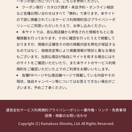
ーポンの使い方については、こちらを参照ください。
最優秀賞・優秀賞を受賞した
クーポン発行・カタログ請求・来店予約・オンライン相談
金沢仏壇を展示しています。
など各種お問い合わせはすべて「無料」で承ります。本サイト
の下部に掲載されているサービス利用規約及びプライバシーポ
⑤各店舗の地図、金沢仏壇の
リシーにご同意いただいたうえで、お申し込みください。
特徴・種類などは弊社ホーム
本サイトでは、各仏壇店舗から申告された情報をもとに各
ページをご参照いただきたい
種掲載を行っております。十分に確認を行ったうえで掲載して
と存じます。
おりますが、情報の正確性その他の掲載内容を弊社が保証する
ものではなく、価格改定等により掲載情報が現状と異なる場合
もございます。当該仏壇店が独自にサイトを有する場合にはそ
のサイトをご確認いただいたり、また本サイトのサービス利用
規約をご確認いただいた上でのご利用をお願いいたします。
各種PRページや仏壇店舗ページで掲載している内容やその
現状、独自キャンペーン等についてはお答えできない場合がご
ざいます。予めご了承ください。
運営会社
サービス利用規約
プライバシーポリシー
著作権・リンク・免責事項
提携・掲載のお問い合わせ
Copyright (C) Kamakura Shinsho, Ltd. All Rights Reserved.