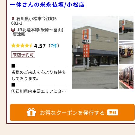
一休さんの米永仏壇/小松店
石川県小松市今江町5-
682-1
JR北陸本線(米原～富山)
粟津駅
4.57
（
）
7件
来店予約可
■―――――――――――――――――――――――――――■
皆様のご来店を心よりお待ち
しております。
■―――――――――――――――――――――――――――■
①石川県内主要エリアに３ヶ
所の大型店舗を営業。
金沢市：金沢示野店 金沢
市示野中町1-10
お得なクーポンを発行する
無料
白山市：松任店 白山
市宮丸町1693
小松市：小松店 小松