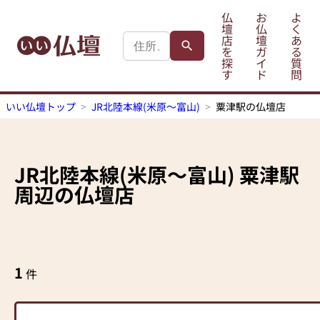
仏
お
よ
壇
仏
く
店
壇
あ
を
ガ
る
探
イ
質
す
ド
問
いい仏壇トップ
JR北陸本線(米原～富山)
粟津駅の仏壇店
JR北陸本線(米原～富山)
粟津駅
周辺の仏壇店
1
件