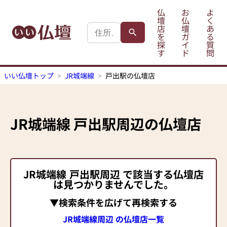
仏
お
よ
壇
仏
く
店
壇
あ
を
ガ
る
探
イ
質
す
ド
問
いい仏壇トップ
JR城端線
戸出駅の仏壇店
JR城端線
戸出駅
周辺の仏壇店
JR城端線
戸出駅
周辺 で該当する仏壇店
は見つかりませんでした。
▼検索条件を広げて再検索する
JR城端線周辺 の仏壇店一覧