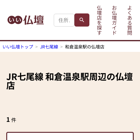
仏
お
よ
壇
仏
く
店
壇
あ
を
ガ
る
探
イ
質
す
ド
問
いい仏壇トップ
JR七尾線
和倉温泉駅の仏壇店
JR七尾線
和倉温泉駅
周辺の仏壇
店
1
件