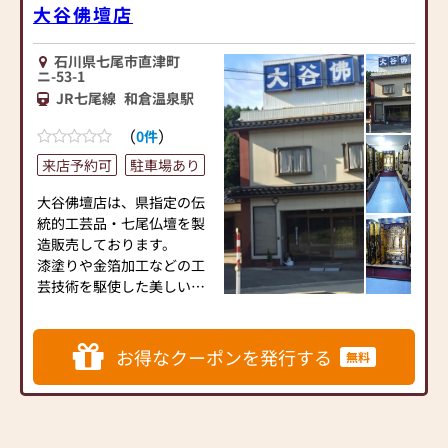
大谷佛壇店
石川県七尾市直津町
ニ-53-1
JR七尾線
和倉温泉駅
（
）
0件
来店予約可
駐車場あり
大谷佛壇店は、県指定の伝
統的工芸品・七尾仏壇を製
造販売しております。
漆塗りや金箔加工などの工
芸技術を駆使した美しい七
尾仏壇を、ぜひ一度当店で
ご覧ください。
当店は七尾市直津町・七尾
お得なクーポンを発行する
無料
田鶴浜バイパスからすぐの
県道116号線沿いにあり、お
車での来店が便利です。
皆さまのお越しをお待ち申