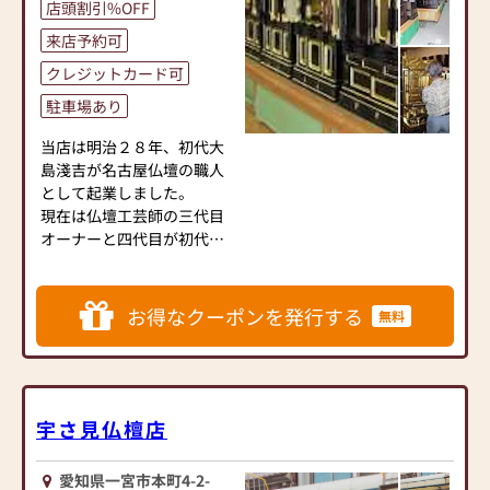
【取り扱い仏壇】
店頭割引%OFF
の教化委員や寺院活動など
唐木仏壇、上置仏壇、家具
地域文化の継承にも積極的
来店予約可
調仏壇、金仏壇、神徒壇
に関わり、知識と心を込め
クレジットカード可
てお客様に寄り添ったご案
【お仏壇ご購入特典】
駐車場あり
内を心がけております。
★100km県内配達無料
★古いお仏壇のお引き取り
当店は明治２８年、初代大
無料
島淺吉が名古屋仏壇の職人
★お位牌文字彫無料
として起業しました。
★お座布団、お手入れセッ
現在は仏壇工芸師の三代目
トサービス
オーナーと四代目が初代か
らの教えを伝承しお客様に
お仏壇をお届けしておりま
す。
お得なクーポンを発行する
無料
初めての方でも仏壇工芸師
のオーナーが、分かり易く
説明させ頂きます。
宇さ見仏檀店
～ご案内～
只今、当店にてご要望の多
愛知県一宮市本町4-2-