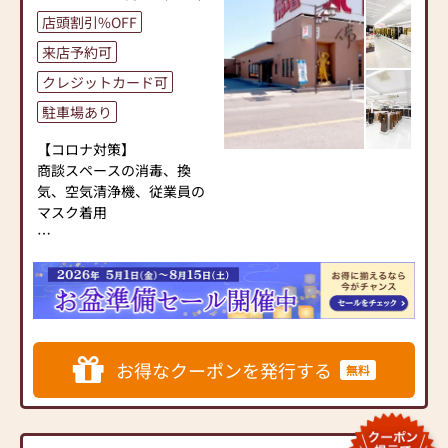
のものまで、幅広くご用意
フ一同、心よりお待ちして
しております。
店頭割引%OFF
仏壇・墓石のパルモ 浜松店
おります。」
また、お位牌・おりん・花
のお仏壇の質と価格をご覧
来店予約可
立・仏器などの仏具小物も
になってください。
クレジットカード可
多数展示し、実際に手に取
まずはお下見だけでも結構
ってお選びいただけます。
駐車場あり
です。自信をもってご案内
「くらしの中で自然に祈れ
いたしますので、お気軽に
る空間」をテーマに、心を
【コロナ対策】
ご来店くださいませ。
癒やす香りとやさしい灯り
商談スペースの消毒、換
をご提案いたします。
気、空気清浄機、従業員の
マスク着用
■駐車場も完備
◆ 墓石販売・墓じまい(墓石
■店内も広々オールバリア
撤去)・戒名彫り・墓石クリ
フリーですので、ご家族皆
ーニングも承ります ◆
【お仏壇】
様でご来店いただける店舗
仙台屋仏壇堂では、仏壇だ
選りすぐりのお仏壇・お仏
です。
けでなく、お墓に関するご
具・お線香等、各種取り揃
相談もトータルでサポート
え。
【駐車場】30台完備
しております。
仏間に入れる唐木仏壇、金
お得なクーポンを発行する
無料
新規墓石の販売をはじめ、
仏壇から、洋間に合う家具
戒名の追加彫り、墓じまい
調仏壇まで幅広く取り扱っ
（墓石撤去）、墓石クリー
ております。
ニングまで、すべて自社ス