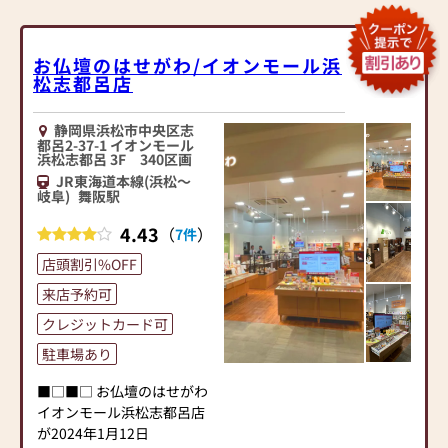
お仏壇のはせがわ/イオンモール浜
松志都呂店
静岡県浜松市中央区志
都呂2-37-1 イオンモール
浜松志都呂 3F 340区画
JR東海道本線(浜松～
岐阜)
舞阪駅
4.43
（
）
7件
店頭割引%OFF
来店予約可
クレジットカード可
駐車場あり
■□■□ お仏壇のはせがわ
イオンモール浜松志都呂店
が2024年1月12日