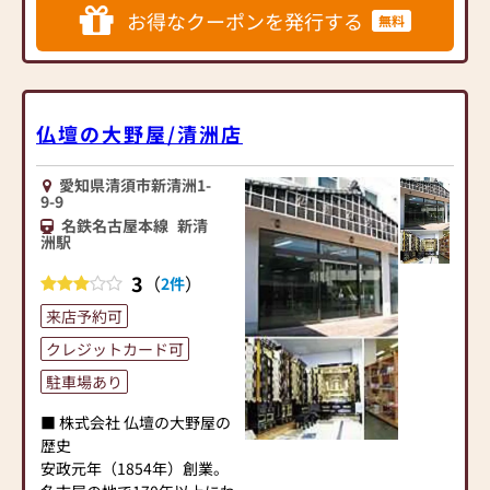
取替えなど、お気軽にご相
お得なクーポンを発行する
無料
・人気のモダン仏壇は9割が
談ください。
安心の国産品
・本物志向の方に最適な無
垢板使用の唐木仏壇も取り
【駐車場完備】5台
扱っています
仏壇の大野屋/清洲店
・本格的な金仏壇も多数展
示しています
愛知県清須市新清洲1-
・買い換えで不要になった
9-9
お仏壇の引き取りと処分も
名鉄名古屋本線
新清
いたします
洲駅
・良質な京念珠など数珠や
3
仏具・仏事小物も豊富な品
（
）
2件
揃え
来店予約可
・お位牌の字彫りは自社対
クレジットカード可
応で、最短即日仕上げも可
能です。
駐車場あり
・念珠の修理も安心の自社
対応なのでお気軽にどうぞ
■ 株式会社 仏壇の大野屋の
歴史
尾張一宮駅より徒歩5分！
安政元年（1854年）創業。
駐車場もございますので、