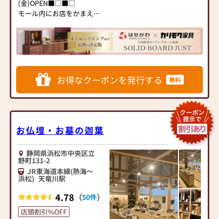
(金)OPEN■□■□
モール内にお店をかまえ、
入りやすいお店です。
ぜひお立ち寄りください。
ご来店をお待ちしておりま
す。
▶「お手々のしわとしわを
お得なクーポンを発行する
無料
合わせてしあわせ なーむ
ー」のCMでおなじみ。仏壇
販売のリーディングカンパ
ニー
▶「カリモク家具」など国
お仏壇・お墓の迦葉
内家具専門メーカーと、モ
ダンなインテリアにマッチ
静岡県浜松市中央区立
するお仏壇を展開
野町131-2
JR東海道本線(熱海～
◆◆ お陰様で創業94年 ◆◆
浜松)
天竜川駅
国内130店舗以上のスケール
4.78
（
）
50件
メリットと東証上場の信
頼。創業以来、親切・丁寧
店頭割引%OFF
な説明と対応を心がけ、年