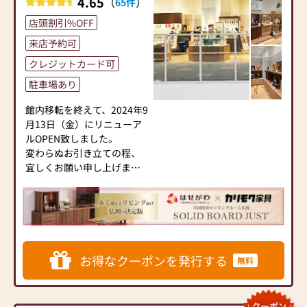
4.65
（
）
65件
して分からないことやお困
また、スタッフ一同、お客
ます。
り事のお力になれるよう、
店頭割引%OFF
様のご要望に丁寧にお応え
精一杯フォローさせていた
いたします。お仏壇や仏具
◆キャッシュレス化に対
来店予約可
だきますので、どうぞ宜し
に関するご質問やご相談に
応 さらにお得！ポイント
クレジットカード可
くお願い申し上げます。
も親身にお答えし、最適な
もたまる◆
アドバイスをいたします。
各種クレジットカードでお
駐車場あり
お客様のご満足度を最優先
支払いいただけます。また
に考え、心からのおもてな
館内移転を終えて、2024年9
PayPayや電子マネー決済も
しを提供いたします。
月13日（金）にリニューア
ご利用可能です。
ルOPEN致しました。
お仏壇のはせがわでは、お
変わらぬお引き立ての程、
◆弊社代表の社外役務◆
客様の大切なご供養に寄り
宜しくお願い申し上げま
地元をはじめ全国団体の役
添い、お手伝いさせていた
す。
務に着任しております。仏
だきます。ぜひ一度、当店
壇業界や地域社会への貢献
にお越しください。心地よ
▶「お手々のしわとしわを
や奉仕活動にも積極的に取
い空間で、お仏壇や仏具を
合わせてしあわせ なーむ
り組んでいます。
ご覧いただけます。スタッ
ー」のCMでおなじみ。仏壇
・名古屋仏壇商工協同組合
フ一同、心よりお待ちして
販売のリーディングカンパ
副理事長
お得なクーポンを発行する
無料
おります。
ニー
・仏壇公正取引協議会専務
▶「カリモク家具」など国
理事
内家具専門メーカーと、モ
・学校法人名古屋龍谷学園