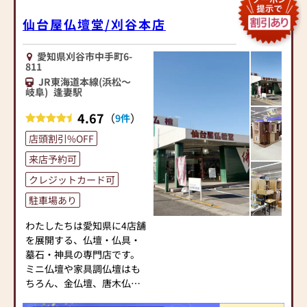
ダンなインテリアにマッチ
(西別院幼稚園)評議員
するお仏壇を展開
・真宗大谷派名古屋教区門
仙台屋仏壇堂/刈谷本店
徒会会員 ／ 教区教化センタ
◆◆ お陰様で創業94年 ◆◆
ー真宗の仏事 研究・学習班
愛知県刈谷市中手町6-
国内130店舗以上のスケール
メンバー
811
メリットと東証上場の信
・全日本宗教用具協同組合
JR東海道本線(浜松～
頼。創業以来、親切・丁寧
員
岐阜)
逢妻駅
な説明と対応を心がけ、年
・東海優良仏壇振興会員
4.67
（
）
9件
間約25,000基のお仏壇、約
・名古屋大須ロータリーク
3,000基のお墓を納めていま
ラブ会員
店頭割引%OFF
す。「お仏壇のはせがわ」
・一般財団法人伝統的工芸
来店予約可
では、さまざまな供養（対
品産業振興協会賛助会員
話の場づくり）の形をご提
・「PRAY for (ONE) 小さな
クレジットカード可
案しております。ご自身、
祈りのプロジェクト」サポ
駐車場あり
ご家族にあった供養の形に
ーター企業
ついて、迷うことや、お困
わたしたちは愛知県に4店舗
りのことなどございました
◆店舗◆
を展開する、仏壇・仏具・
ら、ぜひ、お気軽にご相談
愛知県下に「大須本店」
墓石・神具の専門店です。
ください。店内にはお仏
「小牧店」「尾張旭店」
ミニ仏壇や家具調仏壇はも
壇・お仏具・お位牌・お線
「大府店」の４店舗、岐阜
ちろん、金仏壇、唐木仏
香・お念珠等、豊富にご用
県下には「東濃店」がござ
壇、神具、墓石まで、豊富
意しております。1,000種類