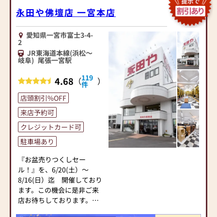
タッフが丁寧に対応いたし
【墓石、お洗濯】
永田や佛壇店 一宮本店
ます。
墓石・お洗濯・ご相談のみ
「今あるお墓を大切に守り
でも大丈夫です！！
愛知県一宮市富士3-4-
たい」「将来の供養を考え
わからないことがございま
2
たい」など、どのようなお
したら、どんな事でもお気
JR東海道本線(浜松～
悩みでもお気軽にご相談く
軽にご相談ください
岐阜)
尾張一宮駅
ださい。地域に根ざした経
119
験豊富なスタッフが、誠実
三弘法 第一番根本霊場 遍照
4.68
（
）
件
にお手伝いいたします。
院様のすぐ近く
店頭割引%OFF
毎月、御命日には大変にぎ
◆ 仏壇の修復・洗濯・お掃
やかです
来店予約可
除もお任せください ◆
クレジットカード可
長年大切に守られてきたお
店舗駐車場完備、クレジッ
仏壇を、職人の手で丁寧に
トカード、各種電子マネ
駐車場あり
修復・洗濯いたします。
ー、paypayも取り扱いでき
『お盆売りつくしセー
色あせやヤニ汚れ、金箔の
ます。
ル！』を、6/20(土）～
はがれなども、一つひとつ
皆様のご来店を心よりお待
8/16(日）迄 開催しており
確認しながら本来の美しさ
ちしております.
ます。この機会に是非ご来
を取り戻します。
店お待ちしております。
また、仏壇お掃除や点検も
店長オススメの特別な価格
承っております。