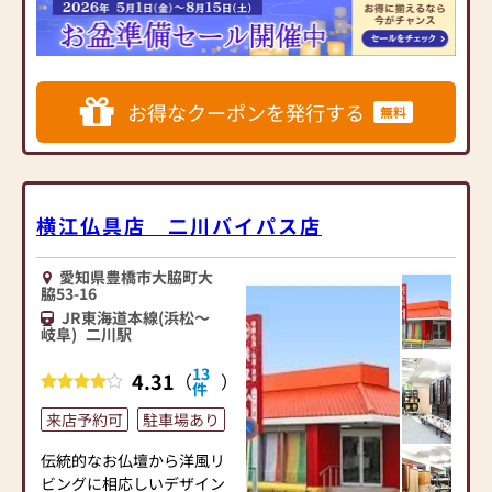
います。
な品揃えでお客様をお迎え
以上の組み合わせの中から
しております。
お客様に合ったお仏壇・お
◆取扱商品◆
また、さまざまなデザイン
仏具をご提案いたします。
【金仏壇】 伝統的工芸品
の仏具も取り揃えておりま
「名古屋仏壇」(自社製)～名
すので、お仏壇やご宗派に
お得なクーポンを発行する
無料
≪「カリモク家具」との協
古屋壇／京型仏壇など
合わせて最適な組み合わせ
同開発≫
【唐木仏壇】 徳島製総無
を丁寧にご案内いたしま
お仏壇のはせがわは、日本
垢オリジナル仏壇～本黒檀
す。
を代表する家具メーカー
／本紫檀／紫檀／本欅／な
「カリモク家具」との協同
ど
◆ 一人ひとりの祈りのかた
横江仏具店 二川バイパス店
開発で、現代の住宅にあっ
【家具調仏壇】 リビング
ちに 寄り添う接客を目指し
たモダンなお仏壇を作って
にもぴったりなデザインの
ています ◆
います。他にも国内の家具
愛知県豊橋市大脇町大
モダン仏壇
仏壇選びは、形のある商品
脇53-16
専門メーカーと作り上げた
【ミニ仏壇】 ２万円代よ
を選ぶというよりも、「ご
JR東海道本線(浜松～
お仏壇コレクションがあ
り高級品まで多種多数
家族の想い」を形にする大
岐阜)
二川駅
り、祈る人と偲ぶ人をつな
※お仏壇のお洗濯やクリー
切な時間です。
ぐ新しいカタチを提案しま
ニング・修理・修復も得意
13
わたしたちは、お客様一人
4.31
（
）
件
す。
としております。
ひとりの想いに寄り添い、
来店予約可
駐車場あり
心から納得していただける
≪はせがわ店舗サービスの
仏壇 仏具各種 神棚 神具
お仏壇選びのお手伝いを心
ご案内≫
伝統的なお仏壇から洋風リ
線香 ロウソク 位牌 仏
がけています。
●仏壇・仏具・お墓・相
ビングに相応しいデザイン
像 数珠（京念珠）