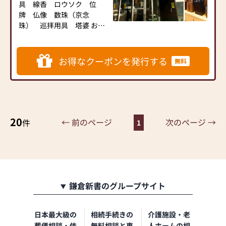
に関わり、知識と心を込め
具 線香 ロウソク 位
てお客様に寄り添ったご案
牌 仏像 数珠（京念
内を心がけております。
珠） 巡拝用具 塔婆 お
宮 外祭 神徒壇 お香・
香道具 掛軸 表装（軸
額）ペット仏壇など<br>
お得なクーポンを発行する
無料
<br>
仏壇の修理・お洗濯・リフ
ォーム・クリーニング等、
何でもご相談下さい。<br>
お引越しやご新築の際の仏
20
壇の移動や処分、お預かり
← 前のページ
次のページ →
件
1
致します。<br>
墓地、墓石や仏事に関する
ご相談も承ります。お気軽
にどうぞ。<br>
鎌倉新書のグループサイト
日本最大級の
相続手続きの
介護施設・老
葬儀相談・依
無料相談と専
人ホームの相