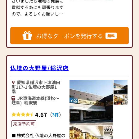
ちは、お客様の祈りのある
ざいましたら地域の発展に
ざいますから、戒名の追加
くらしを末永く支えます。
貢献する為にも頑張ります
彫り、クリーニングなどご
ので、よろしくお願いしま
相談ください。
◆ 大切な家族として、ペッ
す。
お仏壇のお洗濯、移動、お
トにも心を込めた祈りを ◆
預り、処分も承っておりま
仙台屋仏壇堂では、ペット
【五大のまごころサービ
お得なクーポンを発行する
無料
す。
仏壇・ペット供養品もご用
ス】
意しており、長年寄り添っ
１．お家の新築、転勤の時
選りすぐりのお仏壇・お仏
てくれた大切な家族に、感
のお仏壇の移動
具・お線香等、各種取り揃
謝と想いを伝えるための“や
２．お仏壇・仏具の処分
えております。
さしい祈りのかたち”をご提
３．お仏壇・仏具の修理
仏壇の大野屋/稲沢店
仏間に入れる唐木仏壇、金
案しています。
【駐車場】20台
仏壇から、洋間に合う家具
リビングや寝室にも自然に
愛知県稲沢市下津油田
調仏壇まで幅広く取り扱っ
馴染む家具調ペット仏壇を
町117-1 仏壇の大野屋1
ております。
はじめ、ペットのお写真を
階
わからないことがございま
飾れるフォトフレーム付き
JR東海道本線(浜松～
岐阜)
稲沢駅
したら、どんな事でもお気
タイプ、コンパクトな骨壺
軽にご相談ください。
ケース、そして可愛らしい
4.67
（
）
3件
店舗駐車場完備、クレジッ
おりん・お線香・お花立な
トカード、ID、交通系ICカ
ど、インテリアとしても心
来店予約可
ード、paypay等もご利用い
温まるデザインを豊富に取
■ 株式会社 仏壇の大野屋の
ただけます。
り揃えております。