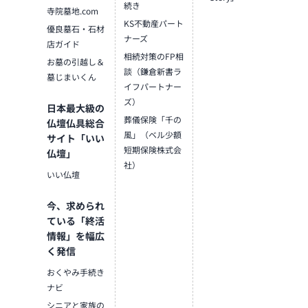
続き
寺院墓地.com
KS不動産パート
優良墓石・石材
ナーズ
店ガイド
相続対策のFP相
お墓の引越し＆
談（鎌倉新書ラ
墓じまいくん
イフパートナー
ズ）
日本最大級の
葬儀保険「千の
仏壇仏具総合
風」（ベル少額
サイト「いい
短期保険株式会
仏壇」
社）
いい仏壇
今、求められ
ている「終活
情報」を幅広
く発信
おくやみ手続き
ナビ
シニアと家族の