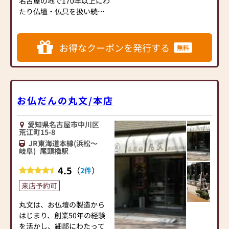
名古屋の地で170年以上にわ
お気軽にご来店ください。
たり仏壇・仏具を扱い続
け、現在は5代目が継承。地
域とともに歩み、名古屋で
現存する仏壇店の中で最も
お得なクーポンを発行する
無料
長い歴史を持つ老舗です。
■ 全体のご案内
仏壇の大野屋は、名古屋大
須本店をはじめ、清洲・稲
お仏だんの丸文/本店
沢・イオンモール熱田・岐
阜カラフルタウン・犬山キ
愛知県名古屋市中川区
ャスタに店舗を構える仏壇
荒江町15-8
専門店です。伝統的工芸品
JR東海道本線(浜松～
である名古屋仏壇をはじ
岐阜)
尾頭橋駅
め、各宗派の仏壇仏具、線
4.5
（
）
2件
香やローソク、お香などを
幅広く取り揃えておりま
来店予約可
す。近年は家具調仏壇や上
置仏壇、厨子、手元供養、
丸文は、お仏壇の製造から
ペット供養品など、現代の
はじまり、創業50年の経験
暮らしに寄り添った商品も
を活かし、細部にわたって