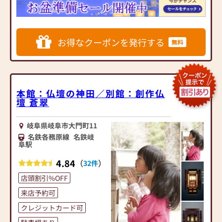
伝えください)
愛知県岐阜県下に5店舗を展
●訪問(はせがわの専門スタ
開する新聞広告でもおなじ
ッフがご相談や商品ご購入
みの大型店です。
のお手続きを致します)
伝統的な金仏壇や黒檀仏壇
お得なクーポンを発行する
無料
から、現代的な雰囲気の家
≪お仏壇のはせがわよりお
具調仏壇(モダン仏壇)まで多
客様へ≫
種多彩な商品ラインナップ
「仏壇や仏具をお探しでし
を誇り、お客様のご供養の
たら、ぜひお仏壇のはせが
想いに合ったお仏壇探しを
本館：仏壇の神田／別館：創作仏
わにお越しください。当店
知識豊富なスタッフが丁寧
壇 蒼翠
は幅広い品揃えとリーズナ
にお手伝いさせていただき
ブルな価格でお客様をお迎
ます。
岐阜県岐阜市大門町11
えしています。
お客様からのご支持のお陰
名鉄各務原線
名鉄岐
仏壇には様々な種類がござ
様で年間仏壇成約数が約
阜駅
います。伝統的な木製の仏
1300本を誇っています。
壇やモダンなデザインの仏
4.84
（
）
32件
壇、またコンパクトなサイ
◆ショップポリシー◆
店頭割引%OFF
ズの仏壇など、お客様のご
・安心してお仏壇選びをし
要望に合わせて選ぶことが
ていただけますように展示
来店予約可
できます。仏壇の素材や彫
のお仏壇すべてに品質と生
クレジットカード可
刻、仏像の種類も豊富にご
産地の表示を行っていま
用意しておりますので、心