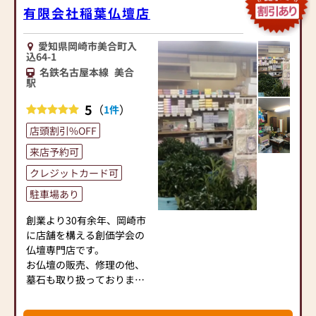
行っておらず、
有限会社稲葉仏壇店
消費者庁、公正取引委員会
認可の「仏壇公正取引協議
愛知県岡崎市美合町入
会加盟店舗」として
込64-1
「適正な品質表示・原産国
名鉄名古屋本線
美合
表示と適正価格」でお待ち
駅
いたしております。
5
（
）
1件
安心の日本製！
店頭割引%OFF
展示中のモダン仏壇と金仏
来店予約可
壇に関して9割が「国産仏
壇」！
クレジットカード可
費用を抑えたい方には、リ
駐車場あり
ーズナブルなお仏壇や仏具
も取り扱っています。
創業より30有余年、岡崎市
お仏壇の製作から、修理・
に店舗を構える創価学会の
洗浄まで対応可能な職人な
仏壇専門店です。
らではの充実サポート。
お仏壇の販売、修理の他、
金仏壇・唐木仏壇・家具調
墓石も取り扱っておりま
仏壇を取り扱い、後々のお
す。
困りごとまで対応します。
お仏壇の蛍光灯をLEDにお