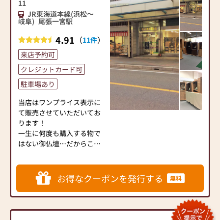
い半間仏間用（内巾７０～
11
９０cm）のお仏壇を多数製
JR東海道本線(浜松～
造展示しております。
岐阜)
尾張一宮駅
価値ある金仏壇をお探しの
4.91
（
）
11件
方は、ぜひ一度お越し下さ
いませ。
来店予約可
クレジットカード可
また、お仏壇のお洗濯（修
理修復）も、オーナー自ら
駐車場あり
が店舗隣接の工房にて作業
当店はワンプライス表示に
致します。
て販売させていただいてお
新品に買い換える前にご一
ります！
考下さい。
一生に何度も購入する物で
無料で見積もりにお伺い致
はない御仏壇…だからこそ
します。お気軽にご連絡下
信頼できるお店で、適正価
さいませ。
格で購入したいですよね。
当店では、お客様が安心し
お得なクーポンを発行する
無料
て御仏壇を選んでいただけ
るよう、
あいまいな表示やあいまい
な価格からの大幅値引きは