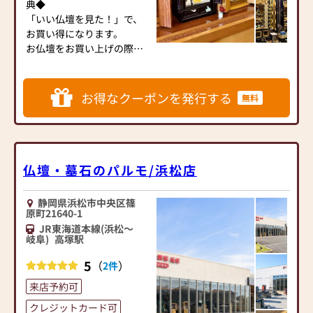
います。伝統的な木製の仏
典◆
も多数展示。
壇やモダンなデザインの仏
「いい仏壇を見た！」で、
扉を閉めればすっきりとし
壇、またコンパクトなサイ
お買い得になります。
た収納家具のように見え、
ズの仏壇など、お客様のご
お仏壇をお買い上げの際に
開けば凛とした祈りの空間
要望に合わせて選ぶことが
は是非ともお伝えくださ
が現れる ―― わたしたちは
できます。仏壇の素材や彫
い。
「くらしに寄り添う祈りの
刻、仏像の種類も豊富にご
① 通常価格より10～20％
お得なクーポンを発行する
かたち」を大切にしていま
無料
用意しておりますので、心
の特別割引
す。
からご供養いただける仏壇
② お位牌の字彫り代をサ
を見つけていただけます。
ービス
◆ 受け継がれる伝統と美し
さらに、仏具も充実してお
さ ◆
ります。位牌や線香、ろう
各宗派のお仏壇・仏具・お
仏壇・墓石のパルモ/浜松店
金仏壇は、金箔や精巧な彫
そくや花立てなど、お仏壇
位牌・お仏壇の洗濯修復、
刻による荘厳な美しさが魅
のセットや個別のアイテム
各宗寺院用仏具一式
力で、代々のご先祖様をお
静岡県浜松市中央区篠
も豊富に揃えております。
原町21640-1
祀りするにふさわしい格式
お好みやご自宅のお仏壇に
当店は、明治24年からお仏
JR東海道本線(浜松～
を備えています。
合わせて、お求めいただけ
壇・仏具一筋に歩んでまい
岐阜)
高塚駅
一方で唐木仏壇は、紫檀・
ます。
りました。
黒檀・欅（けやき）など、
5
（
）
2件
当店の魅力は、品質と価格
おかげさまで、皆様にご満
銘木が持つ深い艶と温もり
のバランスです。品質に妥
足と信頼を頂き心より感謝
来店予約可
が特徴。木目の美しさと重
協せず、お求めやすい価格
しております。
厚感が、心落ち着く祈りの
クレジットカード可
を実現しています。お客様
伝統の名古屋仏壇から、京