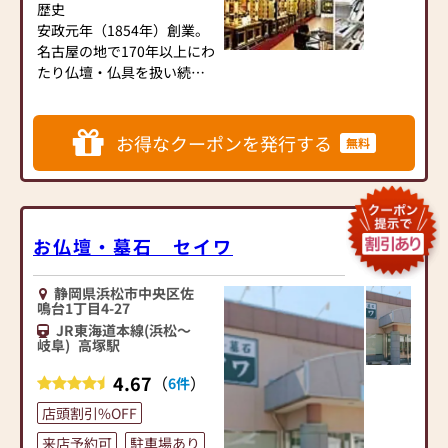
歴史
「かけがえのない時間を、
安政元年（1854年）創業。
皆様のご来店を心よりお待
これからも大切に 」―― ペ
名古屋の地で170年以上にわ
ちしております。
ットとの想い出をやさしく
たり仏壇・仏具を扱い続
包み込む供養のかたちを、
け、現在は5代目が継承。地
◆安心サービス
心を込めてお手伝いいたし
域とともに歩み、名古屋で
地域のお寺に合わせたお
ます。
現存する仏壇店の中で最も
仏壇、仏具のご提案はもち
お得なクーポンを発行する
無料
長い歴史を持つ老舗です。
ろん、お客様の状況に合わ
【取り扱い仏壇】
せた提案ができるように努
ミニ仏壇、モダン仏壇、家
■ 全体のご案内
めております。
具調仏壇、手元供養、金仏
仏壇の大野屋は、名古屋大
ご購入後も末永くお付き合
壇、唐木仏壇、神徒壇、神
須本店をはじめ、清洲・稲
お仏壇・墓石 セイワ
い出来ますようアフターフ
棚、その他
沢・イオンモール熱田・岐
ォローも行っております。
阜カラフルタウン・犬山キ
例えば、お仏壇の電球が切
【アクセス】
静岡県浜松市中央区佐
ャスタに店舗を構える仏壇
れてしまった時や仏具の配
ＪＲ東海道本線「逢妻駅」
鳴台1丁目4-27
専門店です。伝統的工芸品
置が分からなくなった時な
より徒歩にて約15分
JR東海道本線(浜松～
である名古屋仏壇をはじ
岐阜)
高塚駅
どお気軽にご相談いただけ
※駐車場を完備しておりま
め、各宗派の仏壇仏具、線
れば結構です。
すので、お車でお越しの方
4.67
（
）
6件
香やローソク、お香などを
当店には営業社員、配送社
も安心です。
幅広く取り揃えておりま
員が複数名在籍しておりま
店頭割引%OFF
す。近年は家具調仏壇や上
すのですみやかな対応がで
来店予約可
駐車場あり