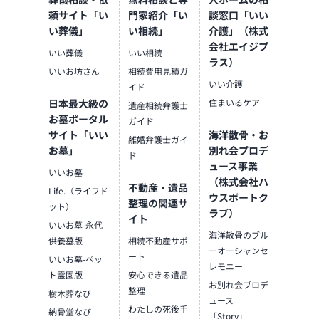
頼サイト「い
門家紹介「い
談窓口「いい
い葬儀」
い相続」
介護」（株式
会社エイジプ
いい葬儀
いい相続
ラス）
いいお坊さん
相続費用見積ガ
いい介護
イド
日本最大級の
住まいるケア
遺産相続弁護士
お墓ポータル
ガイド
サイト「いい
海洋散骨・お
離婚弁護士ガイ
お墓」
別れ会プロデ
ド
ュース事業
いいお墓
（株式会社ハ
不動産・遺品
Life.（ライフド
ウスボートク
整理の関連サ
ット）
ラブ）
イト
いいお墓-永代
海洋散骨のブル
供養墓版
相続不動産サポ
ーオーシャンセ
ート
いいお墓-ペッ
レモニー
ト霊園版
安心できる遺品
お別れ会プロデ
整理
樹木葬なび
ュース
わたしの死後手
納骨堂なび
「Story」