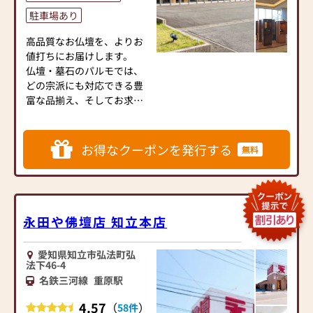
空間を演出します。
に長くご利用いただけるよ
型仏壇、唐木仏壇、家具調
駐車場あり
職人の技と歴史が息づく
うな耐久性のある商品を取
仏壇まで豊富に取り揃えて
「金仏壇」や「唐木仏壇」
高品質なお仏壇を、よりお
り扱っておりますので、安
おります。少しでも、仏教
を幅広く取り揃え、ご宗派
値打ちにお届けします。
心してお買い物をお楽しみ
の信仰へのご縁の架け橋と
やお部屋の雰囲気に合わせ
仏壇・墓石のパルモでは、
いただけます。
なれますようにと思ってお
て、最適な一基をご提案い
どの宗派にも対応できる豊
また、スタッフ一同、お客
ります。仏壇・仏具の品質
たします。
富な品揃え、そしてお求め
様のご要望に丁寧にお応え
にこだわり、行き届いたサ
「長く大切に祀れるお仏壇
やすい価格でご奉仕いたし
いたします。お仏壇や仏具
ービスを基本姿勢にしつ
を選びたい」―― そんなお
ております。
に関するご質問やご相談に
つ、長いお付き合いをさせ
客様の想いに寄り添い、末
も親身にお答えし、最適な
て頂けるお店でありたいと
お得なクーポンを発行する
無料
永く安心してお使いいただ
神道様用の神徒壇、家具調
アドバイスをいたします。
考えております。仏壇、仏
ける品質をお届けいたしま
の現代風お仏壇も取り揃
お客様のご満足度を最優先
事においてのお悩み、疑
す。
え、
に考え、心からのおもてな
問、不安などどのようなこ
お仏壇・仏具以外にも、御
しを提供いたします。
とでもお気軽にご相談くだ
◆ お線香・ローソク・仏具
本尊（お仏像）、お香や進
お仏壇のはせがわでは、お
永田や佛壇店 知立本店
さい。
小物も豊富に取り揃えてい
物用線香、香炉、念珠、念
客様の大切なご供養に寄り
ます ◆
珠袋にいたるまで
添い、お手伝いさせていた
愛知県知立市弘法町弘
日々のご供養に欠かせない
宗旨・宗派に応じた商品を
だきます。ぜひ一度、当店
法下46-4
お線香やローソクをはじ
ご用意しております。近年
にお越しください。心地よ
名鉄三河線
重原駅
め、季節のお供えや贈答に
で話題の「お手元供養品」
い空間で、お仏壇や仏具を
ぴったりの香り・デザイン
も各種ございます。
4.57
（
）
ご覧いただけます。スタッ
58件