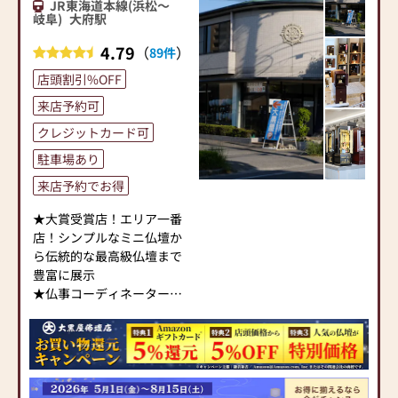
め、人気の家具調仏壇・上
JR東海道本線(浜松～
を代表する家具メーカー
置き仏壇も豊富に取り揃え
岐阜)
大府駅
「カリモク家具」との協同
ております。
開発で、現代の住宅にあっ
4.79
（
）
89件
また、お仏壇のほかお墓・
たモダンなお仏壇を作って
法事ギフト・お盆飾りまで
店頭割引%OFF
います。他にも国内の家具
取り扱っていますので、四
専門メーカーと作り上げた
来店予約可
十九日～一周忌までトータ
お仏壇コレクションがあ
ルでお客様をサーポトいた
クレジットカード可
り、祈る人と偲ぶ人をつな
します。
駐車場あり
ぐ新しいカタチを提案しま
す。
来店予約でお得
お仏壇の品質と価格には自
信があります。
≪はせがわ店舗サービスの
★大賞受賞店！エリア一番
まずはお下見だけでも結構
ご案内≫
店！シンプルなミニ仏壇か
です。クーポンを発行の上
●仏壇・仏具・お墓・相
ら伝統的な最高級仏壇まで
お気軽にご来店ください。
続・遺品整理のご相談
豊富に展示
心よりお待ち申し上げてお
●ご来店予約(ページ内の
★仏事コーディネーター資
ります。
「来店予約ボタン」からお
格のスタッフが丁寧にご案
申込ください)
内いたします。小さなこと
【大型駐車場完備】
●お電話(ご相談や商品のご
もお気軽にご相談くださ
注文を承ります。お電話時
い。
に「いい仏壇を見た」とお