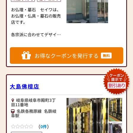
置仏壇、厨子、手元供養、
きます。
ペット供養品など、現代の
お仏壇・墓石 セイワは、
暮らしに寄り添った商品も
・ 社員による配達と設置
お仏壇・仏具・墓石の販売
充実しております。名古屋
・ 買替に伴う古いお仏壇
店です。
仏壇商工協同組合・東海優
の引取
良仏壇振興会加盟店とし
・ お仏壇の引越、保管、
各宗派に合わせてデザイ
て、安心と品質を大切に、
預り
ン、サイズなど豊富に取り
皆様のご供養をお手伝いし
・ お仏壇の修理、修復
揃えております。
ております。
品質、価格、品揃え、是非
お得なクーポンを発行する
無料
ご来店いただきお確かめく
■ スタッフについて
ださい。
当店には30年以上の経験を
持つスタッフをはじめ、伝
お仏壇だけでなく、仏具、
統工芸士、JSIAお墓ディレ
位牌、お線香、故人の好物
大島佛檀店
クター、京念珠製造師、ア
シリーズ（ローソク）等も
ロマテラピー検定1級などの
品数豊富に取り揃えており
岐阜県岐阜市殿町3丁
資格を持つ専門スタッフが
ます。
目11番地
在籍しております。お位牌
名鉄各務原線
名鉄岐
の文字彫りは自社にて丁寧
スタッフ一同、心よりお待
阜駅
に彫刻し、ご要望にきめ細
ちしております。
かく対応いたします。ま
（
）
0件
た、真宗大谷派名古屋教区