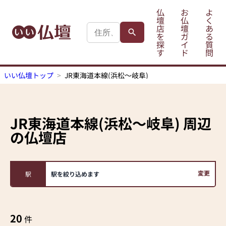
仏
お
よ
壇
仏
く
店
壇
あ
を
ガ
る
探
イ
質
す
ド
問
いい仏壇トップ
JR東海道本線(浜松～岐阜)
JR東海道本線(浜松～岐阜)
周辺
の仏壇店
変更
駅
駅を絞り込めます
20
件