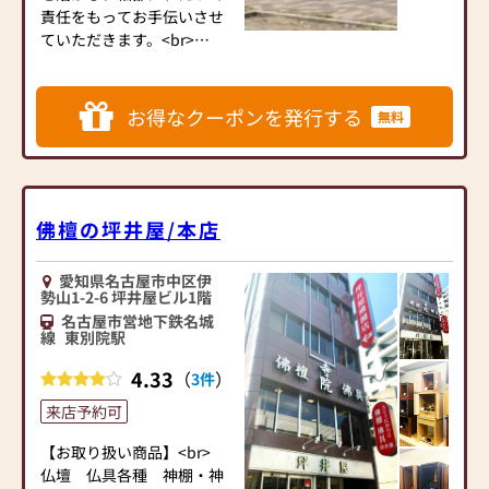
充実しております。名古屋
責任をもってお手伝いさせ
仏壇商工協同組合・東海優
ていただきます。<br>
良仏壇振興会加盟店とし
ご縁がありましたらどうぞ
て、安心と品質を大切に、
よろしくお願いします。
皆様のご供養をお手伝いし
お得なクーポンを発行する
無料
ております。
■ スタッフについて
当店には30年以上の経験を
持つスタッフをはじめ、伝
佛檀の坪井屋/本店
統工芸士、JSIAお墓ディレ
クター、京念珠製造師、ア
愛知県名古屋市中区伊
ロマテラピー検定1級などの
勢山1-2-6 坪井屋ビル1階
資格を持つ専門スタッフが
名古屋市営地下鉄名城
在籍しております。お位牌
線
東別院駅
の文字彫りは自社にて丁寧
4.33
（
）
3件
に彫刻し、ご要望にきめ細
かく対応いたします。ま
来店予約可
た、真宗大谷派名古屋教区
の教化委員や寺院活動など
【お取り扱い商品】<br>
地域文化の継承にも積極的
仏壇 仏具各種 神棚・神