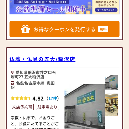
にて販売する商品もご用
「思い出を残しながら、美
意！
しくよみがえらせる」――
お値打ち商品も好評で残り
伝統の技で、心を込めてお
の商品も多数用意しており
手入れいたします。
ますが、在庫には限りがあ
お得なクーポンを発行する
無料
りますのでお早目のご来店
◆ 自社便による配送・設
をおすすいたします。
置、安心のアフターサービ
この度、「終活アワード
ス ◆
2024」にて「北陸・東海エ
お仏壇の配送・設置は、自
リア大賞」に選定されまし
社スタッフが責任をもって
仏壇・仏具の五大/稲沢店
た！
丁寧に対応。
「ながたやだ～ながたやだ
設置場所の確認からご使用
愛知県稲沢市井之口石
～」のテレビ・ラジオCMで
方法のご説明まで、最後ま
塚町27 五大稲沢店
おなじみの「永田や佛壇
で安心してお任せいただけ
名鉄名古屋本線
奥田
店 一宮本店」です。
ます。
駅
現在愛知県内に15店舗を展
ご購入後のアフターサービ
4.82
（
）
17件
開中。お仏壇総在庫本数
スも充実しており、移動・
3,000本以上。
修理・引き取りなど、いつ
来店予約可
駐車場あり
一宮本店は15店舗中最大の
でも迅速にサポート。
売り場面積となっておりま
「お届けしてからが本当の
宗教・仏事で、お困りご
す。
お付き合い」―― わたした
と、お役にたてることがご
また、墓石の取り扱いもご