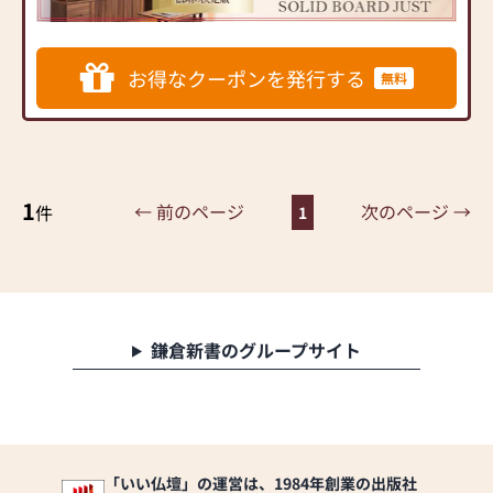
するお仏壇を展開
◆◆ お陰様で創業94年 ◆◆
お得なクーポンを発行する
無料
国内130店舗以上のスケール
メリットと東証上場の信
頼。創業以来、親切・丁寧
な説明と対応を心がけ、年
間約25,000基のお仏壇、約
3,000基のお墓を納めていま
1
← 前のページ
次のページ →
件
1
す。「お仏壇のはせがわ」
では、さまざまな供養（対
話の場づくり）の形をご提
案しております。ご自身、
ご家族にあった供養の形に
ついて、迷うことや、お困
鎌倉新書のグループサイト
りのことなどございました
ら、ぜひ、お気軽にご相談
ください。店内にはお仏
壇・お仏具・お位牌・お線
香・お念珠等、豊富にご用
意しております。1,000種類
「いい仏壇」の運営は、1984年創業の出版社