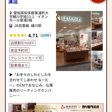
浦店
愛知県知多郡東浦町大
字緒川字旭13-2 イオン
モール東浦2階
JR武豊線
緒川駅
4.71
（
）
69件
店頭割引%OFF
来店予約可
クレジットカード可
駐車場あり
▶「お手々のしわとしわを
合わせてしあわせ なーむ
ー」のCMでおなじみ。仏壇
販売のリーディングカンパ
ニー
▶「カリモク家具」など国
内家具専門メーカーと、モ
ダンなインテリアにマッチ