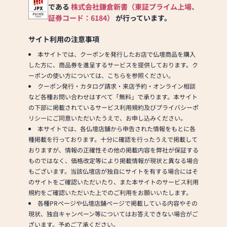
以上の組み合わせの中から
である
株式会社鎌倉新書（東証プライム上場、
お客様に合ったお仏壇・お
証券コード：6184）
が行っています。
仏具をご提案いたします。
サイト利用の注意事項
≪「カリモク家具」との協
本サイトでは、クーポンを発行したお店で仏壇商品を購入
同開発≫
した方に、商品券を進呈するサービスを提供しております。ク
お仏壇のはせがわは、日本
ーポンの使い方については、こちらを参照ください。
を代表する家具メーカー
クーポン発行・カタログ請求・来店予約・オンライン相談
「カリモク家具」との協同
など各種お問い合わせはすべて「無料」で承ります。本サイト
開発で、現代の住宅にあっ
の下部に掲載されているサービス利用規約及びプライバシーポ
たモダンなお仏壇を作って
リシーにご同意いただいたうえで、お申し込みください。
います。他にも国内の家具
本サイトでは、各仏壇店舗から申告された情報をもとに各
専門メーカーと作り上げた
種掲載を行っております。十分に確認を行ったうえで掲載して
お仏壇コレクションがあ
おりますが、情報の正確性その他の掲載内容を弊社が保証する
り、祈る人と偲ぶ人をつな
ものではなく、価格改定等により掲載情報が現状と異なる場合
ぐ新しいカタチを提案しま
もございます。当該仏壇店が独自にサイトを有する場合にはそ
す。
のサイトをご確認いただいたり、また本サイトのサービス利用
規約をご確認いただいた上でのご利用をお願いいたします。
≪はせがわ店舗サービスの
各種PRページや仏壇店舗ページで掲載している内容やその
ご案内≫
現状、独自キャンペーン等についてはお答えできない場合がご
●仏壇・仏具・お墓・相
ざいます。予めご了承ください。