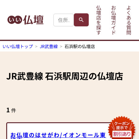
仏
お
よ
壇
仏
く
店
壇
あ
を
ガ
る
探
イ
質
す
ド
問
いい仏壇トップ
JR武豊線
石浜駅の仏壇店
JR武豊線
石浜駅
周辺の仏壇店
1
件
お仏壇のはせがわ/イオンモール東