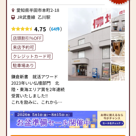
愛知県半田市本町2-18
JR武豊線
乙川駅
4.75
（
）
64件
店頭割引%OFF
来店予約可
クレジットカード可
駐車場あり
鎌倉新書 就活アワード
2023年いい仏壇部門 北
陸・東海エリア賞を2年連続
受賞いたしました‼
これを励みに、これからも
お客様に喜んで頂けるよう
スタッフ一同努力してまい
す