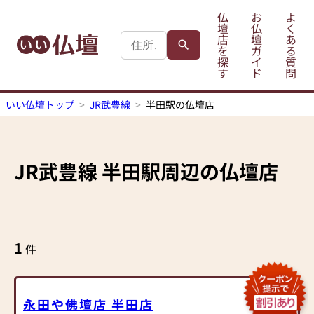
仏
お
よ
壇
仏
く
店
壇
あ
を
ガ
る
探
イ
質
す
ド
問
いい仏壇トップ
JR武豊線
半田駅の仏壇店
JR武豊線
半田駅
周辺の仏壇店
1
件
永田や佛壇店 半田店