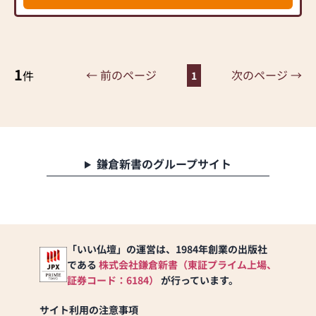
ます。
仏壇仏具の他、墓地墓石の
こともお任せください。
1
親身になってご相談にのら
← 前のページ
次のページ →
件
1
せていただきます。
品質・価格ともに自信があ
ります。
まずはお下見だけでも結構
です。
鎌倉新書のグループサイト
クーポンを発行の上、お気
軽にご来店くださいませ。
「いい仏壇」の運営は、1984年創業の出版社
である
株式会社鎌倉新書（東証プライム上場、
証券コード：6184）
が行っています。
サイト利用の注意事項