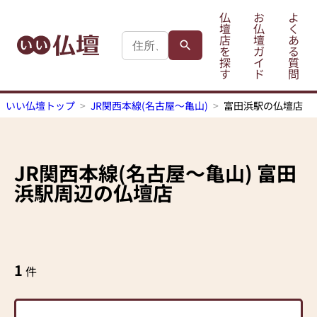
仏
お
よ
壇
仏
く
店
壇
あ
を
ガ
る
探
イ
質
す
ド
問
いい仏壇トップ
JR関西本線(名古屋～亀山)
富田浜駅の仏壇店
JR関西本線(名古屋～亀山)
富田
浜駅
周辺の仏壇店
1
件