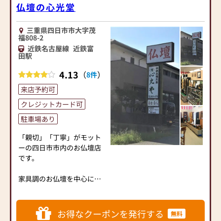
仏壇の心光堂
三重県四日市市大字茂
福808-2
近鉄名古屋線
近鉄富
田駅
4.13
（
）
8件
来店予約可
クレジットカード可
駐車場あり
「親切」「丁寧」がモット
ーの四日市市内のお仏壇店
です。
家具調のお仏壇を中心に、
たくさんのお仏壇を取り扱
っています。
ご家庭に合った素敵なお仏
お得なクーポンを発行する
無料
壇をご提案させていただき