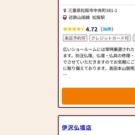
三重県松阪市中央町381-1
近鉄山田線
松阪駅
4.72
（
）
36件
来店予約可
クレジットカード可
広いショールームには常時厳選された
ます。別注仏壇、仏壇・仏具の修理・
でさせていただきますのでお気軽にご
に取り備えております。高田本山御用
仏壇・仏具・お盆用品 真心価格にて
社員一同ご来店をお待ち申し上げます
【駐車場完備】15台
伊沢仏壇店