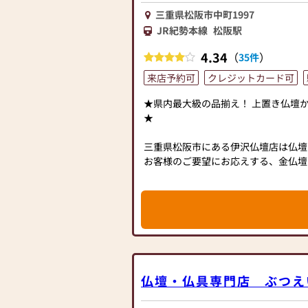
三重県松阪市中町1997
JR紀勢本線
松阪駅
4.34
（
）
35件
来店予約可
クレジットカード可
★県内最大級の品揃え！ 上置き仏壇
★
三重県松阪市にある伊沢仏壇店は仏壇
お客様のご要望にお応えする、金仏壇
仏具をご提案させていただきます。
また、寺院用具,神具も取り扱いして
仏壇・仏具のことなら伊沢仏壇店にお
＊クーポンご利用は商品購入税込550
＊位牌字彫のみはご利用できません。
仏壇・仏具専門店 ぶつえ