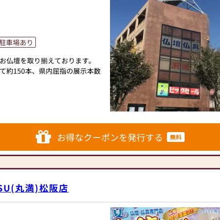
りおまつりするものです。
をおすすめしたいと考えており
駐車場あり
牌、モダン位牌、回出位牌
お仏壇を取り揃えております。
て約150本、県内屈指の展示本数
数珠、掛軸、寺院用仏具など仏
待ちしております。
も承っておりますのでお気軽に
お得なクーポンを発行する
無料
SU(丸満)松阪店