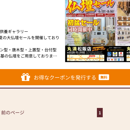
供養ギャラリー
まで夏の大仏壇セールを開催しており
ン型・唐木型・上置型・台付型
0基の仏壇をご用意しておりま
品・進物線香・念珠・墓参品も
お得なクーポンを発行する
無料
いなどのご相談承ります。お気
日は水曜日になります。
店
 前のページ
1