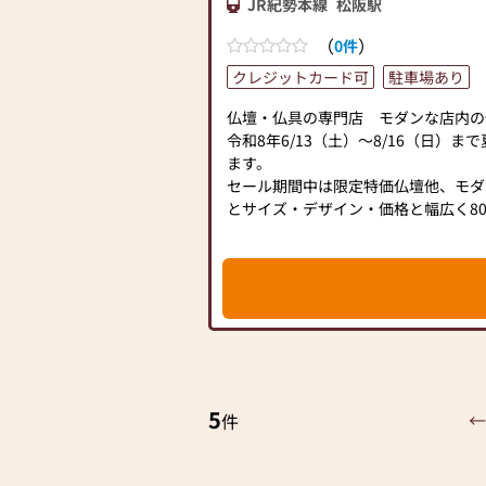
JR紀勢本線
松阪駅
（
）
0件
クレジットカード可
駐車場あり
仏壇・仏具の専門店 モダンな店内の
令和8年6/13（土）～8/16（日）
ます。
セール期間中は限定特価仏壇他、モダ
とサイズ・デザイン・価格と幅広く8
す。
位牌・仏像・手元供養品・ペット供養
豊富に展示しております。
永代供養・納骨壇・海洋散骨・墓じま
軽にお問い合わせください。
午前10時～午後7時まで営業、定休
ご来店を心よりお待ちしております
供養ギャラリー 株式会社丸満 松阪
5
←
件