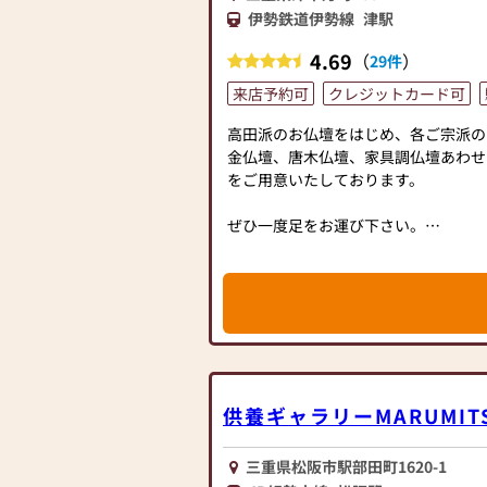
【お位牌】
伊勢鉄道伊勢線
津駅
お位牌は50年以上の長い期間にわた
その年数に耐えうる品質の高いお位牌
4.69
（
）
29件
ます。
来店予約可
クレジットカード可
商品：会津塗位牌、蒔絵位牌、唐木位
高田派のお仏壇をはじめ、各ご宗派の
価格：1万円台〜
金仏壇、唐木仏壇、家具調仏壇あわせ
をご用意いたしております。
【その他】
仏具、経机、線香、ろうそく、仏像、
ぜひ一度足をお運び下さい。
教用具を幅広く取り扱っております。
従業員一同、皆様のご来店を心よりお
また、掛軸や数珠をはじめ仏具の修理
ご来店ください。
【駐車場】
10台
供養ギャラリーMARUMIT
三重県松阪市駅部田町1620-1