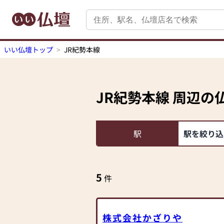
いい仏壇トップ
JR紀勢本線
JR紀勢本線
周辺の
駅
駅を絞り込
5
件
株式会社かざりや