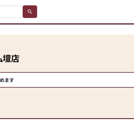
仏壇店
めます