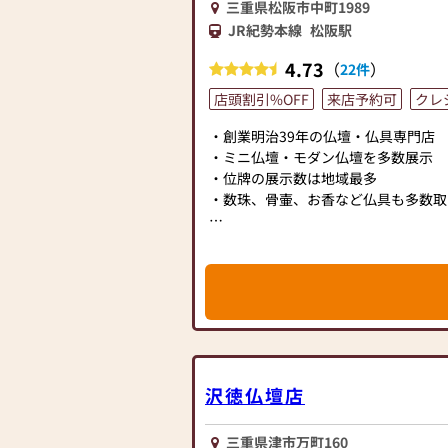
三重県松阪市中町1989
JR紀勢本線
松阪駅
4.73
（
）
22件
店頭割引%OFF
来店予約可
クレ
・創業明治39年の仏壇・仏具専門店
・ミニ仏壇・モダン仏壇を多数展示
・位牌の展示数は地域最多
・数珠、骨壷、お香など仏具も多数取
100年以上もの間、お仏壇を販売さ
先祖祀りのご相談はどうぞご安心くだ
【お仏壇】
厨子
ミニ仏壇
上置仏壇
地袋用仏壇
沢徳仏壇店
金仏壇・唐木仏壇・現代型仏壇
三重県津市万町160