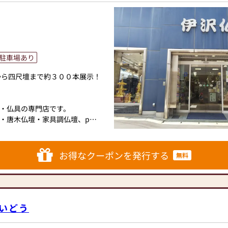
駐車場あり
から四尺壇まで約３００本展示！
・仏具の専門店です。
・唐木仏壇・家具調仏壇、p
おります。
任せください。
お得なクーポンを発行する
無料
00以上になります。
いどう