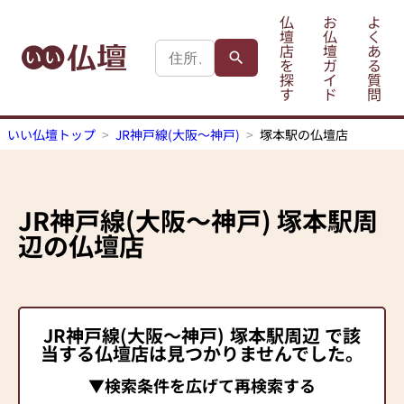
仏
お
よ
壇
仏
く
店
壇
あ
を
ガ
る
探
イ
質
す
ド
問
いい仏壇トップ
JR神戸線(大阪～神戸)
塚本駅の仏壇店
JR神戸線(大阪～神戸)
塚本駅
周
辺の仏壇店
JR神戸線(大阪～神戸)
塚本駅
周辺 で該
当する仏壇店は見つかりませんでした。
▼検索条件を広げて再検索する