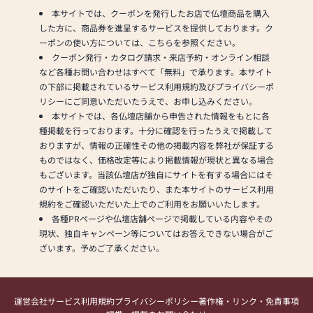
本サイトでは、クーポンを発行したお店で仏壇商品を購入
した方に、商品券を進呈するサービスを提供しております。ク
ーポンの使い方については、こちらを参照ください。
クーポン発行・カタログ請求・来店予約・オンライン相談
など各種お問い合わせはすべて「無料」で承ります。本サイト
の下部に掲載されているサービス利用規約及びプライバシーポ
リシーにご同意いただいたうえで、お申し込みください。
本サイトでは、各仏壇店舗から申告された情報をもとに各
種掲載を行っております。十分に確認を行ったうえで掲載して
おりますが、情報の正確性その他の掲載内容を弊社が保証する
ものではなく、価格改定等により掲載情報が現状と異なる場合
もございます。当該仏壇店が独自にサイトを有する場合にはそ
のサイトをご確認いただいたり、また本サイトのサービス利用
規約をご確認いただいた上でのご利用をお願いいたします。
各種PRページや仏壇店舗ページで掲載している内容やその
現状、独自キャンペーン等についてはお答えできない場合がご
ざいます。予めご了承ください。
運営会社
サービス利用規約
プライバシーポリシー
著作権・リンク・免責事項