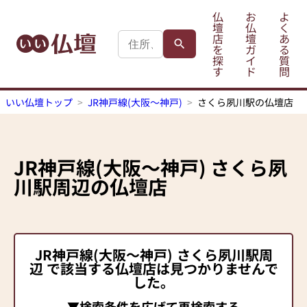
仏
お
よ
壇
仏
く
店
壇
あ
を
ガ
る
探
イ
質
す
ド
問
いい仏壇トップ
JR神戸線(大阪～神戸)
さくら夙川駅の仏壇店
JR神戸線(大阪～神戸)
さくら夙
川駅
周辺の仏壇店
JR神戸線(大阪～神戸)
さくら夙川駅
周
辺 で該当する仏壇店は見つかりませんで
した。
▼検索条件を広げて再検索する