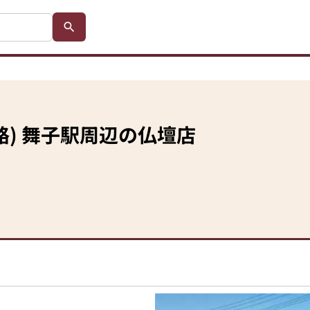
路)
舞子駅
周辺の仏壇店