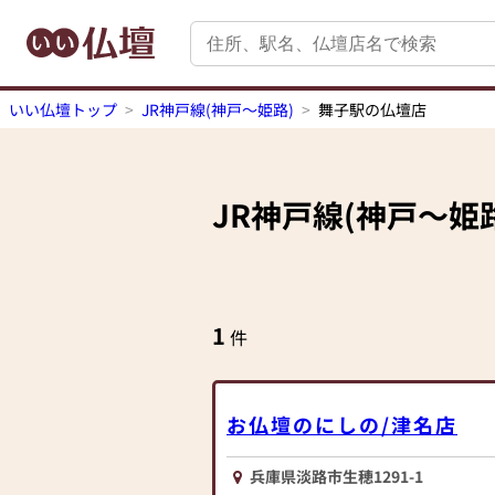
いい仏壇トップ
JR神戸線(神戸～姫路)
舞子駅の仏壇店
JR神戸線(神戸～姫
1
件
お仏壇のにしの/津名店
兵庫県淡路市生穂1291-1