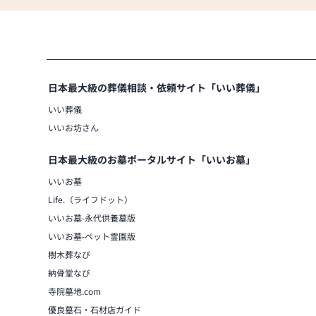
日本最大級の葬儀相談・依頼サイト「いい葬儀」
いい葬儀
いいお坊さん
日本最大級のお墓ポータルサイト「いいお墓」
いいお墓
Life.（ライフドット）
いいお墓-永代供養墓版
いいお墓-ペット霊園版
樹木葬なび
納骨堂なび
寺院墓地.com
優良墓石・石材店ガイド