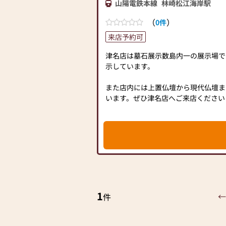
山陽電鉄本線
林崎松江海岸駅
（
）
0件
来店予約可
津名店は墓石展示数島内一の展示場で
示しています。
また店内には上置仏壇から現代仏壇ま
います。ぜひ津名店へご来店ください
1
←
件