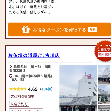
西側（姫路・高砂方面）から
私共、仏壇仏具の専門店「素
来られる方は、加古川中学校
心」は必ず一度足をお運びく
南交差点を越えて側道に入り
ださる価値・値打ちがあると
南備後交差点を左折し約100m
信じます。
先「金色の観音様」が目印。
勿論価格はまじめ値段で誠実
●加古川バイパスから来られ
価格。品質は素心が保証いた
お得なクーポンを発行する
無料
る場合
します。
加古川ランプを降りて県道18
是非一度ご来店ください。
号線（加古川小野線）を南へ
直進。県道19号線（加古川高
■当店でお仏壇をお買い上げ
砂線）の粟津南交差点を斜め
のお客様へ
お仏壇の浜屋/加古川店
右に入り、次の信号を斜め左
・無料にて御仏壇の配達・設
に、約500m先「金色の観音
置いたします。
兵庫県加古川市加古川町
様」が目印。
・わずかな内金でご希望の納
粟津239-3
品日までお預かりいたしま
JR山陽本線(神戸～姫路)
◆バスでお越しのお客様
す。
加古川駅
JR加古川駅の南口から神姫バ
4.65
ス「高砂」行き、もしくは
（
）
104件
【営業時間】9:30～18:30（盆
「大崎」止め（43系統）、ま
前一ヶ月間は19:00まで）
店頭割引%OFF
たは「播磨町駅」行き（44系
【定休日】年中無休（正月を
来店予約可
統）に乗車いただき、「北備
除く）
後」停留所から南へ約400m、