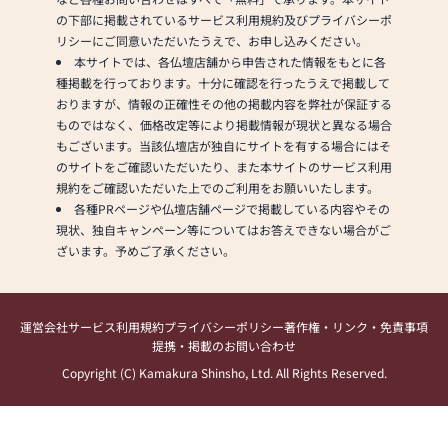
JR加古川駅の南口から神姫バ
の下部に掲載されているサービス利用規約及びプライバシーポ
ス「高砂」行き、もしくは
リシーにご同意いただいたうえで、お申し込みください。
「大崎」止め（43系統）、ま
本サイトでは、各仏壇店舗から申告された情報をもとに各
たは「播磨町駅」行き（44系
種掲載を行っております。十分に確認を行ったうえで掲載して
統）に乗車いただき、「北備
おりますが、情報の正確性その他の掲載内容を弊社が保証する
後」停留所から南へ約400m、
ものではなく、価格改定等により掲載情報が現状と異なる場合
「南備後」停留所から北へ約
もございます。当該仏壇店が独自にサイトを有する場合にはそ
400mとなっています。
のサイトをご確認いただいたり、また本サイトのサービス利用
規約をご確認いただいた上でのご利用をお願いいたします。
各種PRページや仏壇店舗ページで掲載している内容やその
現状、独自キャンペーン等についてはお答えできない場合がご
ざいます。予めご了承ください。
運営会社
サービス利用規約
プライバシーポリシー
著作権・リンク・免責事項
提携・掲載のお問い合わせ
Copyright (C) Kamakura Shinsho, Ltd. All Rights Reserved.