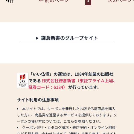
← 前のページ
次のページ 
件
1
東側（明石方面）から来られ
る方は、今福交差点を越えて
側道に入り、南備後交差点を
右折し約100m先「金色の観音
様」が目印。
西側（姫路・高砂方面）から
鎌倉新書のグループサイト
来られる方は、加古川中学校
南交差点を越えて側道に入り
南備後交差点を左折し約100m
先「金色の観音様」が目印。
●加古川バイパスから来られ
「いい仏壇」の運営は、1984年創業の出版社
る場合
である
株式会社鎌倉新書（東証プライム上場、
加古川ランプを降りて県道18
号線（加古川小野線）を南へ
証券コード：6184）
が行っています。
直進。県道19号線（加古川高
砂線）の粟津南交差点を斜め
サイト利用の注意事項
右に入り、次の信号を斜め左
本サイトでは、クーポンを発行したお店で仏壇商品を購入
に、約500m先「金色の観音
した方に、商品券を進呈するサービスを提供しております。ク
様」が目印。
ーポンの使い方については、こちらを参照ください。
クーポン発行・カタログ請求・来店予約・オンライン相談
◆バスでお越しのお客様
など各種お問い合わせはすべて「無料」で承ります。本サイト