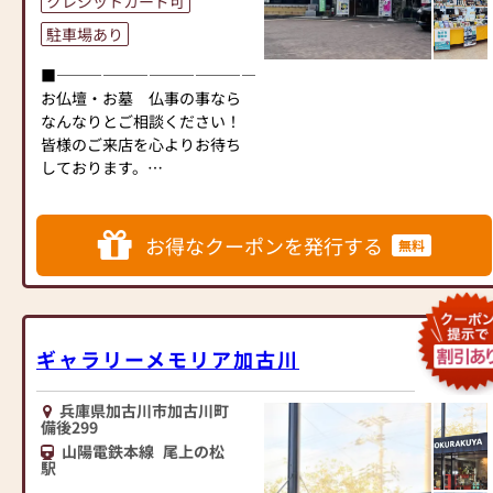
クレジットカード可
「南備後」停留所から北へ約
駐車場あり
400mとなっています。
■―――――――――――――――――――――――――――■
お仏壇・お墓 仏事の事なら
なんなりとご相談ください！
皆様のご来店を心よりお待ち
しております。
■―――――――――――――――――――――――――――■
加古川店の国道2号線沿いに面
した場所に有り、JR加古川駅
お得なクーポンを発行する
無料
より南へ徒歩約5分の位置にあ
ります。駐車場も完備してお
ります。
店内には、各ご宗派のお仏
壇・お仏具をご準備させて頂
ギャラリーメモリア加古川
いており、墓石・保険・旅行
もお承りさせて頂いておりま
兵庫県加古川市加古川町
す。
備後299
また、店内ではゆっくりお寛
山陽電鉄本線
尾上の松
ぎ頂きながら商品をご覧頂く
駅
スペースを確保させて頂いて