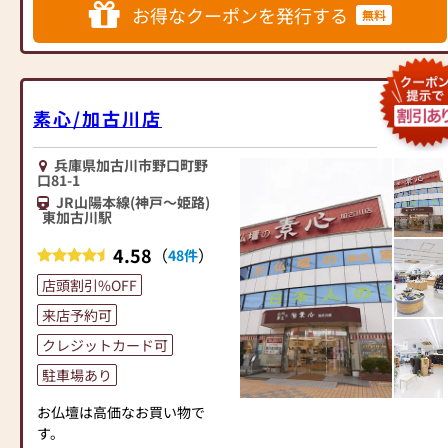
加古川市内はもちろん、はる
お得なクーポンを発行する
無料
ばる神戸・明石・姫路から訪
れる方も多く、
品質の良さと満足度の高いデ
ザイン性でお客様を魅了して
います。
素心/加古川店
「お客様に安心してお買い上
げいただける店」というコン
兵庫県加古川市野口町野
セプトの通り、
口81-1
開放感あふれる明るく広々し
JR山陽本線(神戸～姫路)
た店内でゆったりと商品を選
東加古川駅
ぶことができます。
4.58
（
）
48件
◆お車でお越しのお客様
店頭割引%OFF
●国道250号線（明姫幹線）か
来店予約可
ら来られる場合
東側（明石方面）から来られ
クレジットカード可
る方は、今福交差点を越えて
駐車場あり
側道に入り、南備後交差点を
右折し約100m先「金色の観音
お仏壇は高価なお買い物で
様」が目印。
す。