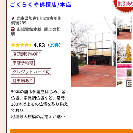
ごくらくや佛檀店/本店
兵庫県加古川市加古川町
備後299
山陽電鉄本線
尾上の松
駅
4.83
（
）
29件
店頭割引%OFF
来店予約可
クレジットカード可
駐車場あり
50本の唐木仏壇をはじめ、金
仏壇、家具調仏壇など、常時
100本以上もの仏壇を取り揃え
ており、
地域最大規模の品揃えが魅力
です。