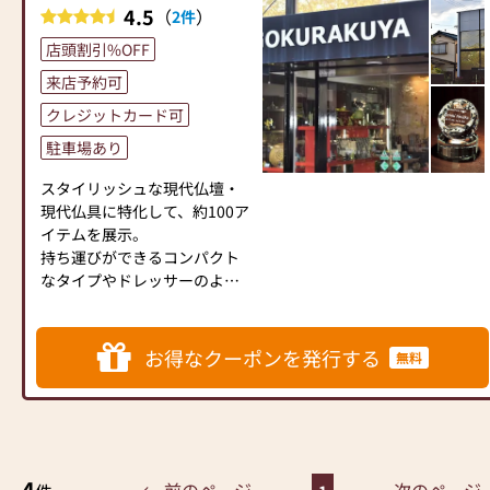
4.5
（
）
2件
おります。
是非、ご家族お揃いでお越し
店頭割引%OFF
下さいませ。社員一同、皆様
来店予約可
のご来店をお待ちしておりま
す。
クレジットカード可
駐車場あり
当店ではコロナ対策として下
記の項目を実施しておりま
スタイリッシュな現代仏壇・
す。
現代仏具に特化して、約100ア
①消毒液を設置
イテムを展示。
②従業員は手洗い・うが
持ち運びができるコンパクト
い・マスクを着用
なタイプやドレッサーのよう
③お客様から一定の距離
な雰囲気の一体型など、
④1窓やドアを開けるなどし
サイズ・デザインの異なる現
ての換気
代仏壇が一堂に集まっていま
お得なクーポンを発行する
無料
⑤短縮営業等によって営業
す。
時間を調整
以上の項目を心掛け営業して
おります。ご理解のほど宜し
◆お車でお越しのお客様
くお願い致します。
●国道250号線（明姫幹線）か
4
ら来られる場合