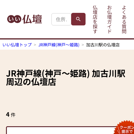
仏
お
よ
壇
仏
く
店
壇
あ
を
ガ
る
探
イ
質
す
ド
問
いい仏壇トップ
JR神戸線(神戸～姫路)
加古川駅の仏壇店
JR神戸線(神戸～姫路)
加古川駅
周辺の仏壇店
4
件