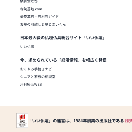
納骨堂なび
寺院墓地.com
優良墓石・石材店ガイド
お墓の引越し＆墓じまいくん
日本最大級の仏壇仏具総合サイト「いい仏壇」
いい仏壇
今、求められている「終活情報」を幅広く発信
おくやみ手続きナビ
シニアと家族の相談室
月刊終活WEB
「いい仏壇」の運営は、1984年創業の出版社である
株