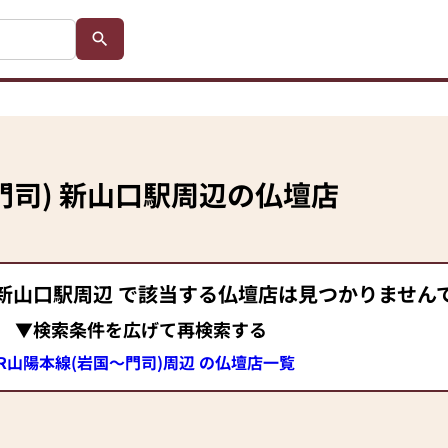
門司)
新山口駅
周辺の仏壇店
新山口駅
周辺 で該当する仏壇店は見つかりません
▼検索条件を広げて再検索する
JR山陽本線(岩国～門司)周辺 の仏壇店一覧