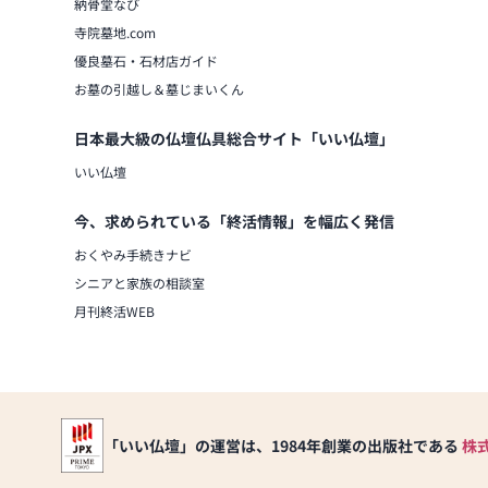
納骨堂なび
寺院墓地.com
優良墓石・石材店ガイド
お墓の引越し＆墓じまいくん
日本最大級の仏壇仏具総合サイト「いい仏壇」
いい仏壇
今、求められている「終活情報」を幅広く発信
おくやみ手続きナビ
シニアと家族の相談室
月刊終活WEB
「いい仏壇」の運営は、1984年創業の出版社である
株