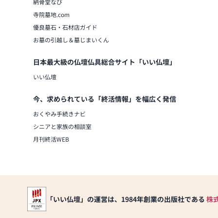
納骨堂なび
寺院墓地.com
優良墓石・石材店ガイド
お墓の引越し＆墓じまいくん
日本最大級の仏壇仏具総合サイト「いい仏壇」
いい仏壇
今、求められている「終活情報」を幅広く発信
おくやみ手続きナビ
シニアと家族の相談室
月刊終活WEB
「いい仏壇」の運営は、1984年創業の出版社である
株