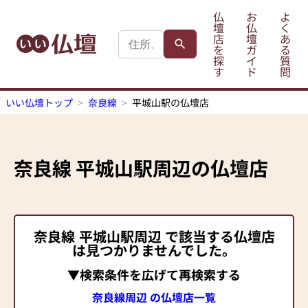
仏
お
よ
壇
仏
く
店
壇
あ
を
ガ
る
探
イ
質
す
ド
問
いい仏壇トップ
奈良線
平城山駅の仏壇店
奈良線
平城山駅
周辺の仏壇店
奈良線
平城山駅
周辺 で該当する仏壇店
は見つかりませんでした。
▼検索条件を広げて再検索する
奈良線周辺 の仏壇店一覧