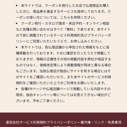
本サイトでは、クーポンを発行したお店で仏壇商品を購入
した方に、商品券を進呈するサービスを提供しております。ク
ーポンの使い方については、こちらを参照ください。
クーポン発行・カタログ請求・来店予約・オンライン相談
など各種お問い合わせはすべて「無料」で承ります。本サイト
の下部に掲載されているサービス利用規約及びプライバシーポ
リシーにご同意いただいたうえで、お申し込みください。
本サイトでは、各仏壇店舗から申告された情報をもとに各
種掲載を行っております。十分に確認を行ったうえで掲載して
おりますが、情報の正確性その他の掲載内容を弊社が保証する
ものではなく、価格改定等により掲載情報が現状と異なる場合
もございます。当該仏壇店が独自にサイトを有する場合にはそ
のサイトをご確認いただいたり、また本サイトのサービス利用
規約をご確認いただいた上でのご利用をお願いいたします。
各種PRページや仏壇店舗ページで掲載している内容やその
現状、独自キャンペーン等についてはお答えできない場合がご
ざいます。予めご了承ください。
運営会社
サービス利用規約
プライバシーポリシー
著作権・リンク・免責事項