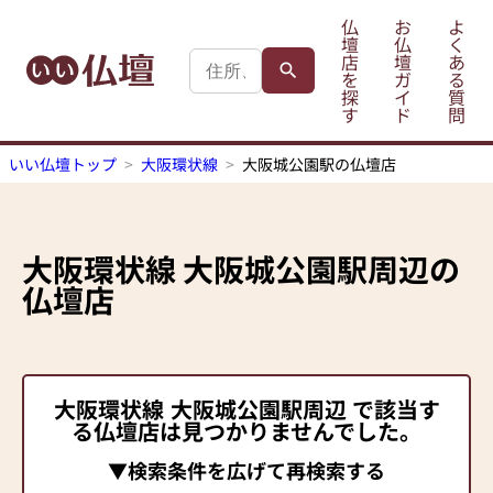
仏
お
よ
壇
仏
く
店
壇
あ
を
ガ
る
探
イ
質
す
ド
問
いい仏壇トップ
大阪環状線
大阪城公園駅の仏壇店
大阪環状線
大阪城公園駅
周辺の
仏壇店
大阪環状線
大阪城公園駅
周辺 で該当す
る仏壇店は見つかりませんでした。
▼検索条件を広げて再検索する