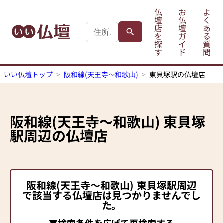
仏
お
よ
壇
仏
く
店
壇
あ
を
ガ
る
探
イ
質
す
ド
問
いい仏壇トップ
阪和線(天王寺～和歌山)
東貝塚駅の仏壇店
阪和線(天王寺～和歌山)
東貝塚
駅
周辺の仏壇店
阪和線(天王寺～和歌山)
東貝塚駅
周辺
で該当する仏壇店は見つかりませんでし
た。
▼検索条件を広げて再検索する